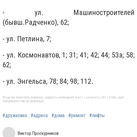
- ул. Машиностроителей
(бывш.Радченко), 62;
- ул. Петлина, 7;
- ул. Космонавтов, 1; 31; 41; 42; 44; 53а; 58;
62;
- ул. Энгельса, 78; 84; 98; 112.
Якщо ви помітили помилку, виділіть необхідний текст і натисніть Ctrl + Enter, щоб
повідомити про це редакцію
#дружковка
#адреса
#дома
#ремонт
#лифты
Виктор Проскурников