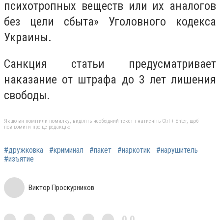
психотропных веществ или их аналогов
без цели сбыта» Уголовного кодекса
Украины.
Санкция статьи предусматривает
наказание от штрафа до 3 лет лишения
свободы.
Якщо ви помітили помилку, виділіть необхідний текст і натисніть Ctrl + Enter, щоб
повідомити про це редакцію
#дружковка
#криминал
#пакет
#наркотик
#нарушитель
#изъятие
Виктор Проскурников
0,0