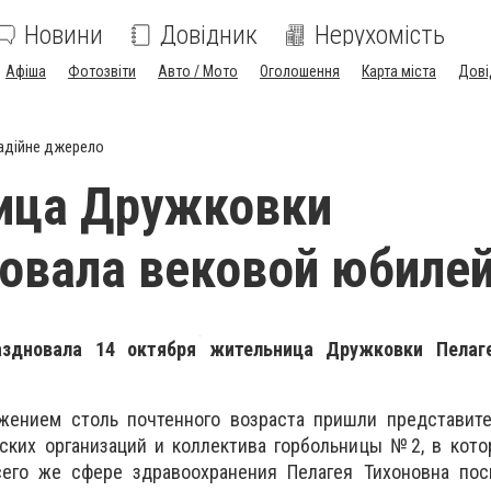
Новини
Довідник
Нерухомість
Афіша
Фотозвіти
Авто / Мото
Оголошення
Карта міста
Дові
адійне джерело
ица Дружковки
овала вековой юбиле
аздновала 14 октября жительница Дружковки Пелаге
жением столь почтенного возраста пришли представите
нских организаций и коллектива горбольницы №2, в кот
сего же сфере здравоохранения Пелагея Тихоновна пос