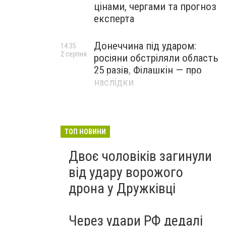
цінами, чергами та прогноз
експерта
Донеччина під ударом:
14:35
2 серпня
росіяни обстріляли область
25 разів, Філашкін — про
наслідки
ТОП НОВИНИ
Двоє чоловіків загинули
від удару ворожого
дрона у Дружківці
Через удари РФ дедалі