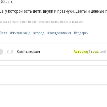
55 лет.
е, у которой есть дети, внуки и правнуки, цветы и ценные 
бхідний текст і натисніть Ctrl + Enter, щоб повідомити про це редакцію
0лет
#жительница
#город
#поздравления
#подарки
0,0
Оцініть першим
Авторизуйтесь
, щоб