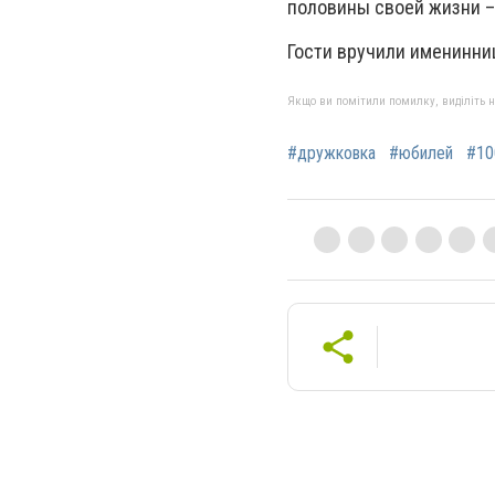
половины своей жизни – 
Гости вручили именинниц
Якщо ви помітили помилку, виділіть нео
#дружковка
#юбилей
#10