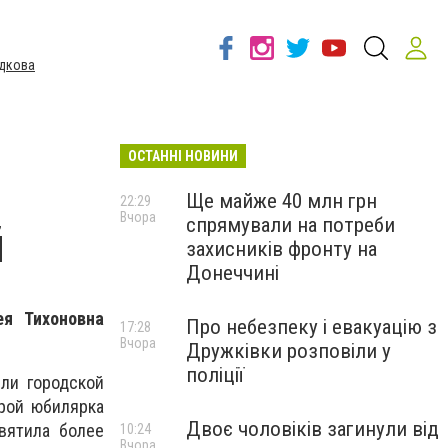
дкова
ОСТАННІ НОВИНИ
Ще майже 40 млн грн
22:29
Вчора
спрямували на потреби
й
захисників фронту на
Донеччині
я Тихоновна
Про небезпеку і евакуацію з
17:28
Вчора
Дружківки розповіли у
поліції
ли городской
орой юбилярка
Двоє чоловіків загинули від
вятила более
10:24
Вчора