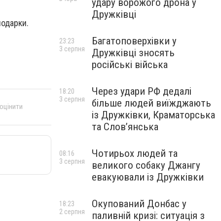
удару ворожого дрона у
Дружківці
подарки.
Багатоповерхівки у
23:23
3 серпня
Дружківці зносять
російські війська
Через удари РФ дедалі
18:20
3 серпня
більше людей виїжджають
 оцінити
із Дружківки, Краматорська
та Слов’янська
Чотирьох людей та
08:16
3 серпня
великого собаку Джангу
евакуювали із Дружківки
Окупований Донбас у
18:23
2 серпня
паливній кризі: ситуація з