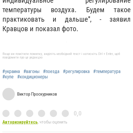
индивидуальное регулирование
температуры воздуха. Будем такое
практиковать и дальше", - заявил
Кравцов и показал фото.
Якщо ви помітили помилку, виділіть необхідний текст і натисніть Ctrl + Enter, щоб
повідомити про це редакцію
#украина
#вагоны
#поезда
#регулировка
#температура
#купе
#кондиционеры
Виктор Проскурников
0,0
Авторизируйтесь
, чтобы оценить