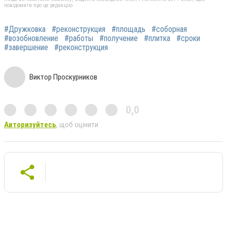
повідомити про це редакцію
#Дружковка
#реконструкция
#площадь
#соборная
#возобновление
#работы
#получение
#плитка
#сроки
#завершение
#реконструкция
Виктор Проскурников
0,0
Авторизуйтесь
, щоб оцінити