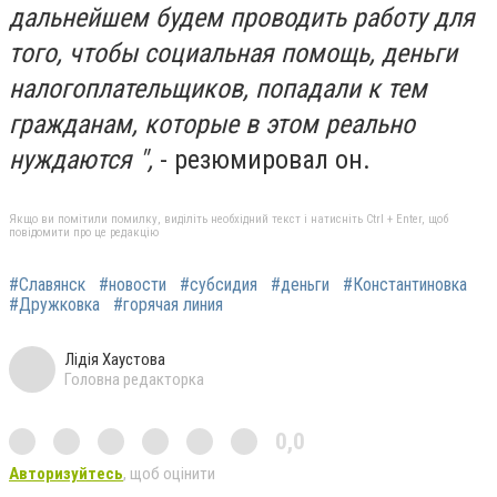
дальнейшем будем проводить работу для
того, чтобы социальная помощь, деньги
налогоплательщиков, попадали к тем
гражданам, которые в этом реально
нуждаются ",
- резюмировал он.
Якщо ви помітили помилку, виділіть необхідний текст і натисніть Ctrl + Enter, щоб
повідомити про це редакцію
#Славянск
#новости
#субсидия
#деньги
#Константиновка
#Дружковка
#горячая линия
Лідія Хаустова
Головна редакторка
0,0
Авторизуйтесь
, щоб оцінити