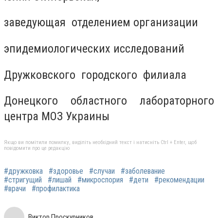
заведующая отделением организации
эпидемиологических исследований
Дружковского городского филиала
Донецкого областного лабораторного
центра МОЗ Украины
Якщо ви помітили помилку, виділіть необхідний текст і натисніть Ctrl + Enter, щоб
повідомити про це редакцію
#дружковка
#здоровье
#случаи
#заболевание
#стригущий
#лишай
#микроспория
#дети
#рекомендации
#врачи
#профилактика
Виктор Проскурников