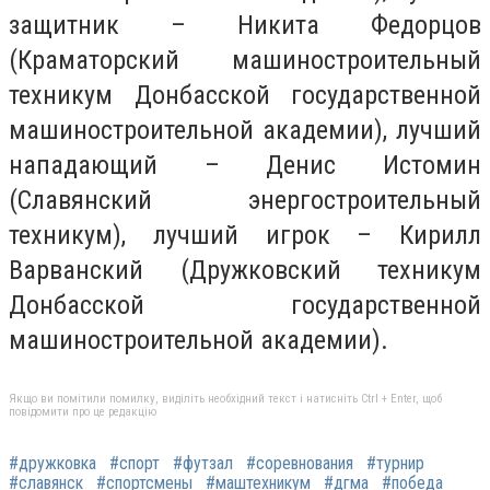
защитник – Никита Федорцов
(Краматорский машиностроительный
техникум Донбасской государственной
машиностроительной академии), лучший
нападающий – Денис Истомин
(Славянский энергостроительный
техникум), лучший игрок – Кирилл
Варванский (Дружковский техникум
Донбасской государственной
машиностроительной академии).
Якщо ви помітили помилку, виділіть необхідний текст і натисніть Ctrl + Enter, щоб
повідомити про це редакцію
#дружковка
#спорт
#футзал
#соревнования
#турнир
#славянск
#спортсмены
#маштехникум
#дгма
#победа