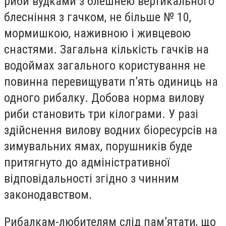
риби вудками з блешнею вертикального
блесніння з гачком, не більше № 10,
мормишкою, наживною і живцевою
снастями. Загальна кількість гачків на
водоймах загального користування не
повинна перевищувати п’ять одиниць на
одного рибалку. Добова норма вилову
риби становить три кілограми. У разі
здійснення вилову водних біоресурсів на
зимувальних ямах, порушників буде
притягнуто до адміністративної
відповідальності згідно з чинним
законодавством.
Рибалкам-любителям слід пам’ятати, що