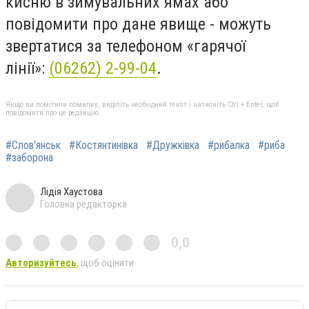
кисню в зимувальних ямах або
повідомити про дане явище - можуть
звертатися за телефоном «гарячої
лінії»:
(06262) 2-99-04
.
Якщо ви помітили помилку, виділіть необхідний текст і натисніть Ctrl + Enter, щоб
повідомити про це редакцію
#Слов'янськ
#Костянтинівка
#Дружківка
#рибалка
#риба
#заборона
Лідія Хаустова
Головна редакторка
0,0
Авторизуйтесь
, щоб оцінити