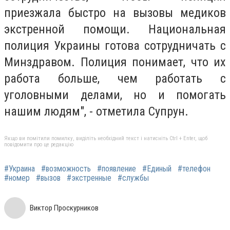
приезжала быстро на вызовы медиков
экстренной помощи. Национальная
полиция Украины готова сотрудничать с
Минздравом. Полиция понимает, что их
работа больше, чем работать с
уголовными делами, но и помогать
нашим людям", - отметила Супрун.
Якщо ви помітили помилку, виділіть необхідний текст і натисніть Ctrl + Enter, щоб
повідомити про це редакцію
#Украина
#возможность
#появление
#Единый
#телефон
#номер
#вызов
#экстренные
#службы
Виктор Проскурников