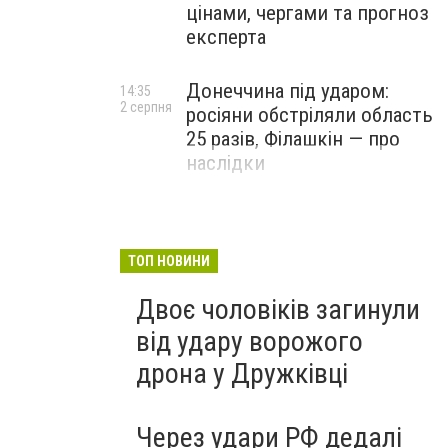
цінами, чергами та прогноз
експерта
Донеччина під ударом:
14:35
2 серпня
росіяни обстріляли область
25 разів, Філашкін — про
наслідки
ТОП НОВИНИ
Двоє чоловіків загинули
від удару ворожого
дрона у Дружківці
Через удари РФ дедалі