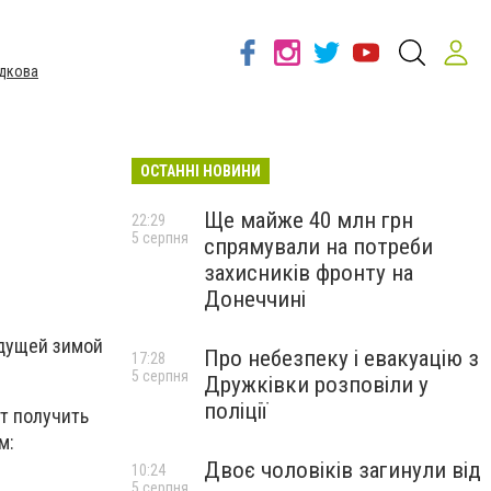
дкова
ОСТАННІ НОВИНИ
Ще майже 40 млн грн
22:29
5 серпня
спрямували на потреби
захисників фронту на
Донеччині
ядущей зимой
Про небезпеку і евакуацію з
17:28
5 серпня
Дружківки розповіли у
поліції
т получить
м:
Двоє чоловіків загинули від
10:24
5 серпня