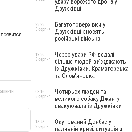
удару ворожого дрона у
Дружківці
Багатоповерхівки у
23:23
3 серпня
Дружківці зносять
 появится
російські війська
Через удари РФ дедалі
18:20
3 серпня
більше людей виїжджають
із Дружківки, Краматорська
та Слов’янська
Чотирьох людей та
 оцінити
08:16
3 серпня
великого собаку Джангу
евакуювали із Дружківки
Окупований Донбас у
18:23
2 серпня
паливній кризі: ситуація з