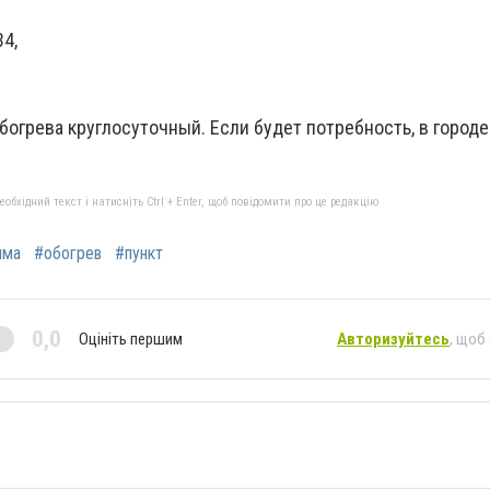
4,
огрева круглосуточный. Если будет потребность, в городе
бхідний текст і натисніть Ctrl + Enter, щоб повідомити про це редакцію
има
#обогрев
#пункт
0,0
Оцініть першим
Авторизуйтесь
, щоб