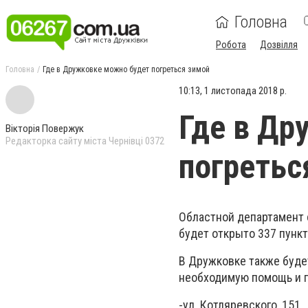
Головна
Робота
Дозвілля
Головна
Где в Дружковке можно будет погреться зимой
10:13, 1 листопада 2018 р.
Где в Др
Вікторія Повержук
Редакторка сайту міста Чернівці 0372
погретьс
Областной департамент 
будет открыто 337 пункт
В Дружковке также будет
необходимую помощь и г
-ул. Котляревского, 151,