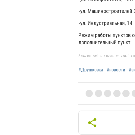
-ул. Машиностроителей 3
-ул. Индустриальная, 14
Режим работы пунктов об
дополнительный пункт.
Якщо ви помітили помилку, виділіть нео
#Дружковка
#новости
#з