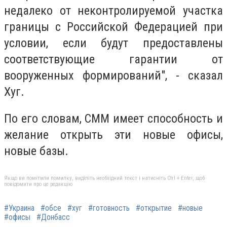
недалеко от неконтролируемой участка
границы с Российской Федерацией при
условии, если будут предоставлены
соответствующие гарантии от
вооруженных формирований", - сказал
Хуг.
По его словам, СММ имеет способность и
желание открыть эти новые офисы,
новые базы.
Якщо ви помітили помилку, виділіть необхідний текст і натисніть Ctrl + Enter, щоб
повідомити про це редакцію
#Украина
#обсе
#хуг
#готовность
#открытие
#новые
#офисы
#Донбасс