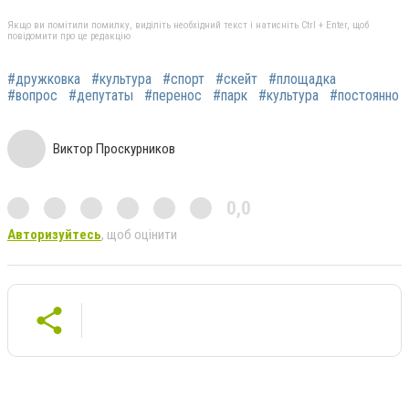
Якщо ви помітили помилку, виділіть необхідний текст і натисніть Ctrl + Enter, щоб
повідомити про це редакцію
#дружковка
#культура
#спорт
#скейт
#площадка
#вопрос
#депутаты
#перенос
#парк
#культура
#постоянно
Виктор Проскурников
0,0
Авторизуйтесь
, щоб оцінити