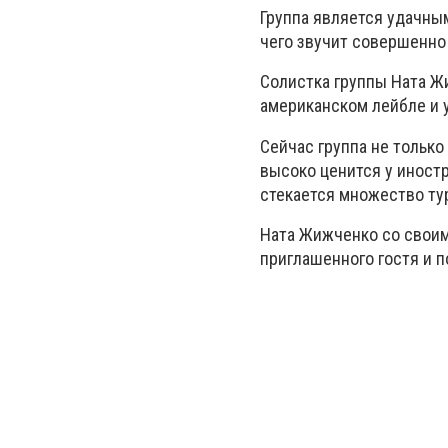
Группа является удачны
чего звучит совершенно
Солистка группы Ната Ж
американском лейбле и у
Сейчас группа не только
высоко ценится у иност
стекается множество ту
Ната Жижченко со своим
приглашенного гостя и п