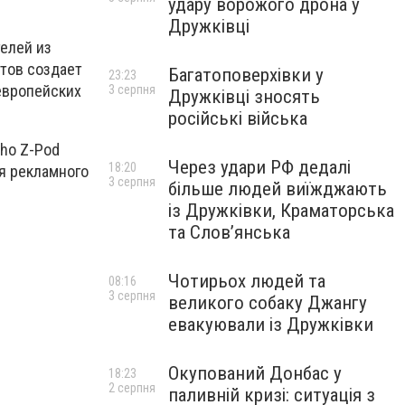
удару ворожого дрона у
Дружківці
телей из
стов создает
Багатоповерхівки у
23:23
европейских
3 серпня
Дружківці зносять
російські війська
ho Z-Pod
Через удари РФ дедалі
18:20
ля рекламного
3 серпня
більше людей виїжджають
із Дружківки, Краматорська
та Слов’янська
Чотирьох людей та
08:16
3 серпня
великого собаку Джангу
евакуювали із Дружківки
Окупований Донбас у
18:23
2 серпня
паливній кризі: ситуація з