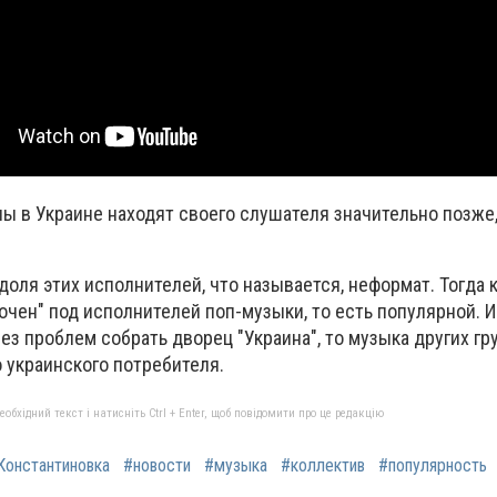
ы в Украине находят своего слушателя значительно позже,
 доля этих исполнителей, что называется, неформат. Тогда 
очен" под исполнителей поп-музыки, то есть популярной. И
ез проблем собрать дворец "Украина", то музыка других гр
 украинского потребителя.
бхідний текст і натисніть Ctrl + Enter, щоб повідомити про це редакцію
Константиновка
#новости
#музыка
#коллектив
#популярность