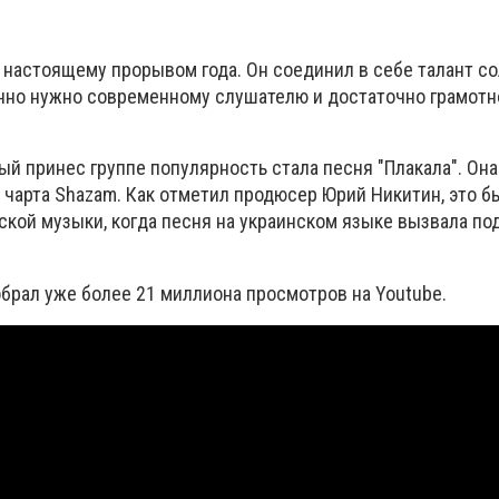
 настоящему прорывом года. Он соединил в себе талант со
енно нужно современному слушателю и достаточно грамотн
й принес группе популярность стала песня "Плакала". Она
 чарта Shazam.
Как отметил продюсер Юрий Никитин, это б
нской музыки, когда песня на украинском языке вызвала п
обрал уже более 21 миллиона просмотров на Youtube.