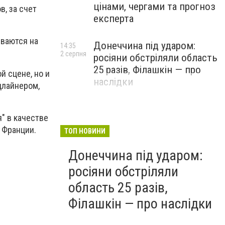
цінами, чергами та прогноз
, за счет
експерта
ываются на
Донеччина під ударом:
14:35
2 серпня
росіяни обстріляли область
25 разів, Філашкін — про
й сцене, но и
наслідки
длайнером,
" в качестве
и Франции.
ТОП НОВИНИ
Донеччина під ударом:
росіяни обстріляли
область 25 разів,
Філашкін — про наслідки