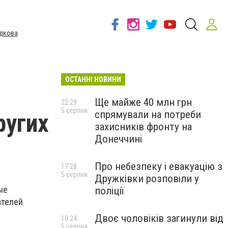
дкова
ОСТАННІ НОВИНИ
Ще майже 40 млн грн
22:29
5 серпня
спрямували на потреби
ругих
захисників фронту на
Донеччині
Про небезпеку і евакуацію з
17:28
5 серпня
Дружківки розповіли у
ые
поліції
ателей
Двоє чоловіків загинули від
10:24
5 серпня