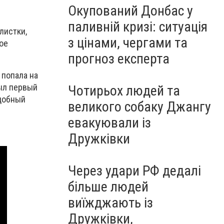
Окупований Донбас у
паливній кризі: ситуація
листки,
з цінами, чергами та
ое
прогноз експерта
 попала на
ыл первый
Чотирьох людей та
одобный
великого собаку Джангу
евакуювали із
Дружківки
Через удари РФ дедалі
більше людей
виїжджають із
Дружківки,