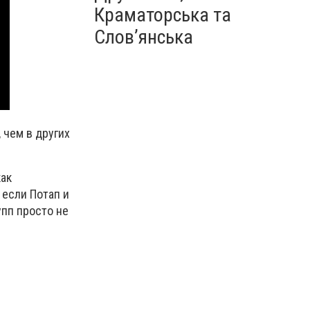
Краматорська та
Слов’янська
 чем в других
как
 если Потап и
упп просто не