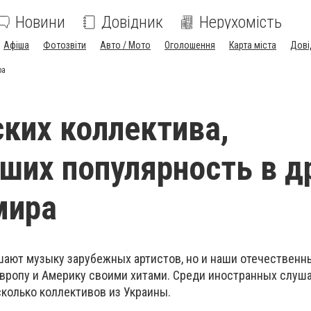
Новини
Довідник
Нерухомість
Афіша
Фотозвіти
Авто / Мото
Оголошення
Карта міста
Дові
ра
ских коллектива,
ших популярность в д
мира
шают музыку зарубежных артистов, но и наши отечественн
вропу и Америку своими хитами. Среди иностранных слуш
колько коллективов из Украины.