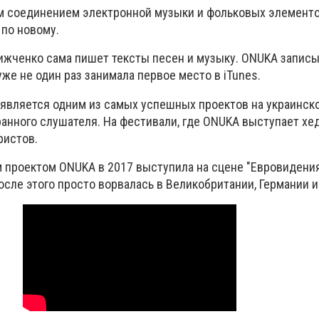
м соединением электронной музыки и фольковых элементов
 по новому.
ижченко сама пишет тексты песен и музыку. ONUKA запис
же не один раз занимала первое место в iTunes.
 является одним из самых успешных проектов на украинско
ранного слушателя. На фестивали, где ONUKA выступает хе
ристов.
 проектом ONUKA в 2017 выступила на сцене "Евровидения
осле этого просто ворвалась в Великобритании, Германии 