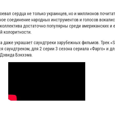
оевал сердца не только украинцев, но и миллионов почита
ьное соединение народных инструментов и голосов вокали
коллектива достаточно популярны среди американских и 
ей колоритности.
а даже украшает саундтреки зарубежных фильмов. Трек «S
 саундтреком, для 2 серии 3 сезона сериала «Фарго» и д
 Дэвида Бэкхэма.