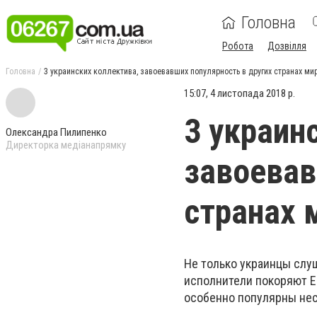
Головна
Робота
Дозвілля
Головна
3 украинских коллектива, завоевавших популярность в других странах ми
15:07, 4 листопада 2018 р.
3 украин
Олександра Пилипенко
Директорка медіанапрямку
завоевав
странах 
Не только украинцы слу
исполнители покоряют Е
особенно популярны нес