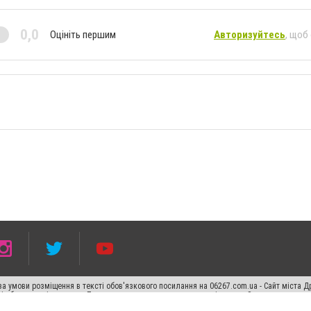
0,0
Оцініть першим
Авторизуйтесь
, щоб
а умови розміщення в тексті обов'язкового посилання на 06267.com.ua - Сайт міста Д
сті або в якості джерела. Порушення виняткових прав переслідується Законом.