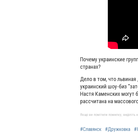
Почему украинские групп
странах?
Дело в том, что львиная
украинский шоу-биз "зат
Настя Каменских могут б
рассчитана на массового
Якщо ви помітили помилку, виділіть нео
#Славянск
#Дружковка
#