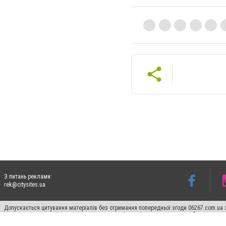
З питань реклами:
rek@citysites.ua
Допускається цитування матеріалів без отримання попередньої згоди 06267.com.ua з
пошукових систем гіперпосилання на цитовані статті не нижче другого абзацу в тек