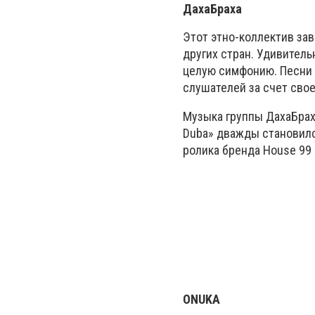
ДахаБраха
Этот этно-коллектив зав
других стран. Удивител
целую симфонию. Песни 
слушателей за счет сво
Музыка группы ДахаБрах
Duba» дважды становился
ролика бренда House 99
ONUKA