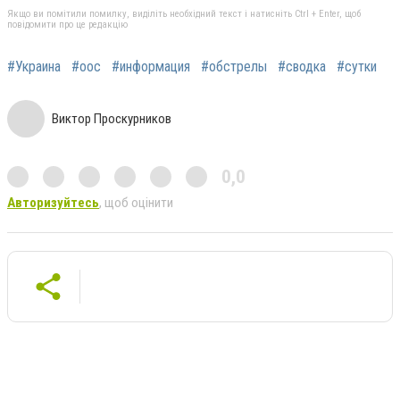
Якщо ви помітили помилку, виділіть необхідний текст і натисніть Ctrl + Enter, щоб
повідомити про це редакцію
#Украина
#оос
#информация
#обстрелы
#сводка
#сутки
Виктор Проскурников
0,0
Авторизуйтесь
, щоб оцінити