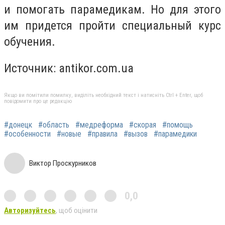
и помогать парамедикам. Но для этого
им придется пройти специальный курс
обучения.
Источник:
antikor.com.ua
Якщо ви помітили помилку, виділіть необхідний текст і натисніть Ctrl + Enter, щоб
повідомити про це редакцію
#донецк
#область
#медреформа
#скорая
#помощь
#особенности
#новые
#правила
#вызов
#парамедики
Виктор Проскурников
0,0
Авторизуйтесь
, щоб оцінити