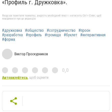
«Профиль г. Дружковка».
Якщо ви помітили помилку, виділіть необхідний текст і натисніть Ctrl + Enter, щоб
повідомити про це редакцію
#дружковка
#общество
#сотрудничество
#проон
#разработка
#профиль
#громада
#буклет
#интерактивная
#форма
Виктор Проскурников
0,0
Авторизуйтесь
, щоб оцінити