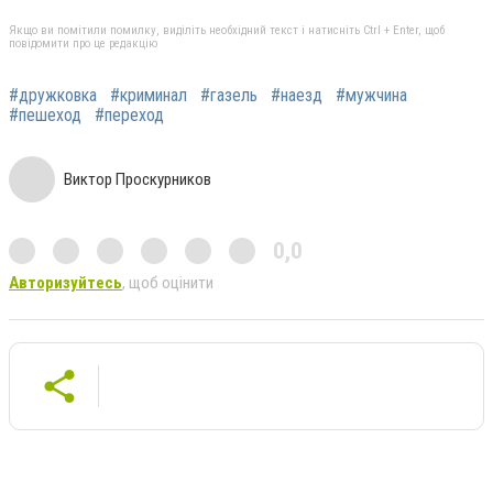
Якщо ви помітили помилку, виділіть необхідний текст і натисніть Ctrl + Enter, щоб
повідомити про це редакцію
#дружковка
#криминал
#газель
#наезд
#мужчина
#пешеход
#переход
Виктор Проскурников
0,0
Авторизуйтесь
, щоб оцінити