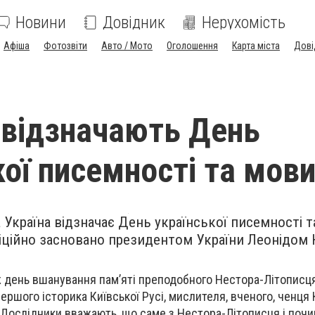
Новини
Довідник
Нерухомість
Афіша
Фотозвіти
Авто / Мото
Оголошення
Карта міста
Дові
і відзначають День
кої писемності та мов
 Україна відзначає День української писемності т
іційно засновано президентом України Леонідом
.
ж день вшанування пам’яті преподобного Нестора-Літописц
ершого історика Київської Русі, мислителя, вченого, ченця
Дослідники вважають, що саме з Нестора-Літописця і поч