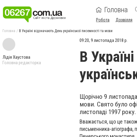
Головна
Робота
Дозвілля
Головна
В Україні відзначають День української писемності та мови
09:20, 9 листопада 2018 р.
В Україн
Лідія Хаустова
Головна редакторка
українсь
Щорічно 9 листопада
мови. Свято було оф
листопаді 1997 року
Вважається, що це тако
письменника-агіографа, п
Печерського монастиря. 