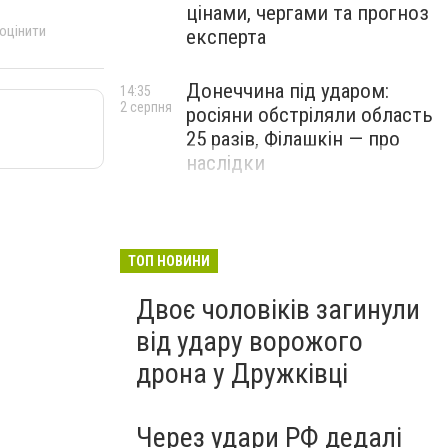
цінами, чергами та прогноз
 оцінити
експерта
Донеччина під ударом:
14:35
2 серпня
росіяни обстріляли область
25 разів, Філашкін — про
наслідки
ТОП НОВИНИ
Двоє чоловіків загинули
від удару ворожого
дрона у Дружківці
Через удари РФ дедалі