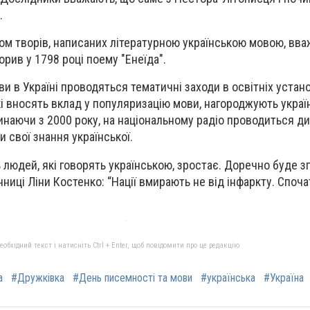
.
м творів, написаних літературною українською мовою, вва
рив у 1798 році поему "Енеїда".
и в Україні проводяться тематичні заходи в освітніх устано
кі вносять вклад у популяризацію мови, нагороджують украї
инаючи з 2000 року, на національному радіо проводиться д
 свої знання української.
 людей, які говорять українською, зростає. Доречно буде з
нниці Ліни Костенко:
“Нації вмирають не від інфаркту. Споча
бхідний текст і натисніть Ctrl + Enter, щоб повідомити про це редакцію
а
#Дружківка
#День писемності та мови
#українська
#Україна