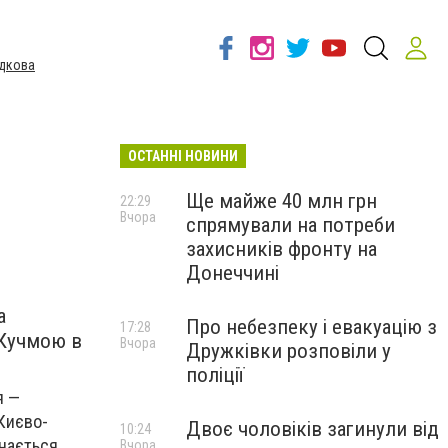
дкова
ОСТАННІ НОВИНИ
Ще майже 40 млн грн
22:29
Вчора
спрямували на потреби
и
захисників фронту на
Донеччині
а
Про небезпеку і евакуацію з
17:28
 Кучмою в
Вчора
Дружківки розповіли у
поліції
я —
 Києво-
Двоє чоловіків загинули від
10:24
инається
Вчора