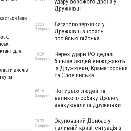
удару ворожого дрона у
Дружківці
жається Іван
Багатоповерхівки у
23:23
3 серпня
Дружківці зносять
вах,
російські війська
нські
иктант для
Через удари РФ дедалі
18:20
3 серпня
більше людей виїжджають
із Дружківки, Краматорська
гадати вислів
та Слов’янська
тку їм
Чотирьох людей та
08:16
3 серпня
великого собаку Джангу
евакуювали із Дружківки
Окупований Донбас у
18:23
2 серпня
паливній кризі: ситуація з