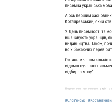
писемна українська мова
А ось першим засновнико
Котляревський, який ство
У День писемності та мов
вшановують українців, я
видавництва. Також, поч
всіх бажаючих перевірити
Останнім часом кількість
відомої сучасної письме
відбирає мову“.
Якщо ви помітили помилку, виділіть нео
#Слов'янськ
#Костянтинівк