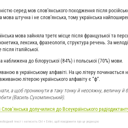
ністю серед мов слов’янського походження після російсько
а мова штучна і не слов’янська, тому українська найпошир
аїнська мова зайняла третє місце після французької та перс
фонетика, лексика, фразеологія, структура речень. За мелод
 після італійської.
а наближена до білоруської (84%) і польської (70%) мови.
иваною в українському алфавіті. На цю літеру починається 
 вживаною літерою українського алфавіту є “ф”.
ати, а щоб проникнути в таку тонку й неосяжну, величну й 
 любити (Василь Сухомлинський).
 Слов'янська долучилися до Всеукраїнського радіодиктант
бхідний текст і натисніть Ctrl + Enter, щоб повідомити про це редакцію