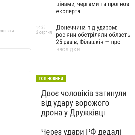
цінами, чергами та прогноз
експерта
Донеччина під ударом:
14:35
 оцінити
2 серпня
росіяни обстріляли область
25 разів, Філашкін — про
наслідки
ТОП НОВИНИ
Двоє чоловіків загинули
від удару ворожого
дрона у Дружківці
Через удари РФ дедалі