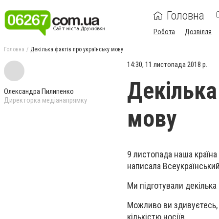
Головна
Робота
Дозвілля
Головна
Декілька фактів про українську мову
14:30, 11 листопада 2018 р.
Декілька
Олександра Пилипенко
Директорка медіанапрямку
мову
9 листопада наша країна 
написала Всеукраїнський
Ми підготували декілька 
Можливо ви здивуєтесь, а
кількістю носіїв.