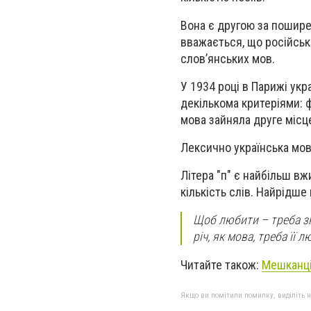
Вона є другою за пошире
вважається, що російськ
слов’янських мов.
У 1934 році в Парижі укр
декількома критеріями: 
мова зайняла друге місце
Лексично українська мов
Літера "п" є найбільш вж
кількість слів. Найрідше
Щоб любити – треба зн
річ, як мова, треба її
Читайте також:
Мешканці
Якщо ви помітили помилку, виділіть нео