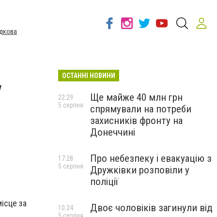
дкова
ОСТАННІ НОВИНИ
у
Ще майже 40 млн грн
22:29
5 серпня
спрямували на потреби
захисників фронту на
Донеччині
Про небезпеку і евакуацію з
17:28
5 серпня
Дружківки розповіли у
поліції
місце за
Двоє чоловіків загинули від
10:24
5 серпня