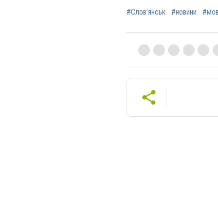
#Слов’янськ
#новини
#мо