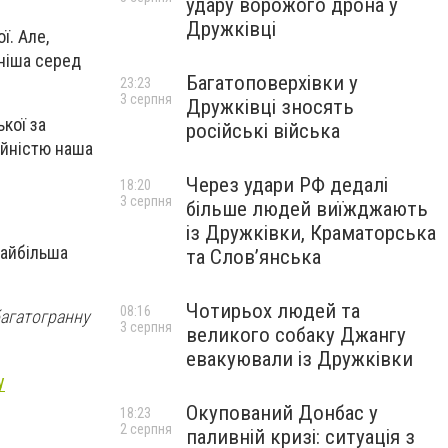
удару ворожого дрона у
Дружківці
ї. Але,
еніша серед
Багатоповерхівки у
23:23
3 серпня
Дружківці зносять
ької за
російські війська
ійністю наша
Через удари РФ дедалі
18:20
3 серпня
більше людей виїжджають
із Дружківки, Краматорська
найбільша
та Слов’янська
Чотирьох людей та
08:16
багатогранну
3 серпня
великого собаку Джангу
евакуювали із Дружківки
у
Окупований Донбас у
18:23
2 серпня
паливній кризі: ситуація з