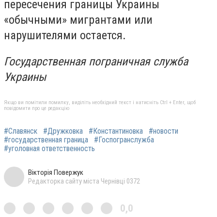
пересечения границы Украины
«обычными» мигрантами или
нарушителями остается.
Государственная пограничная служба
Украины
Якщо ви помітили помилку, виділіть необхідний текст і натисніть Ctrl + Enter, щоб
повідомити про це редакцію
#Славянск
#Дружковка
#Константиновка
#новости
#государственная граница
#Госпогранслужба
#уголовная ответственность
Вікторія Повержук
Редакторка сайту міста Чернівці 0372
0,0