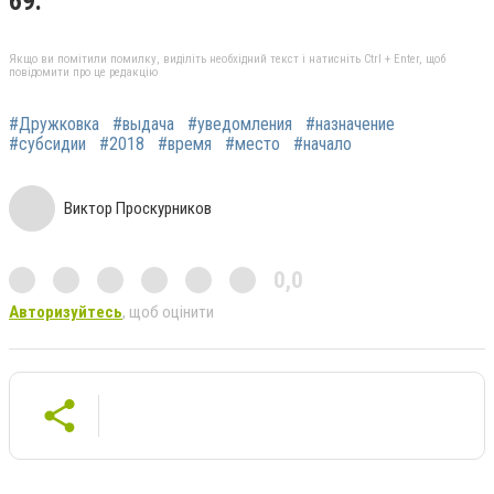
69.
Якщо ви помітили помилку, виділіть необхідний текст і натисніть Ctrl + Enter, щоб
повідомити про це редакцію
#Дружковка
#выдача
#уведомления
#назначение
#субсидии
#2018
#время
#место
#начало
Виктор Проскурников
0,0
Авторизуйтесь
, щоб оцінити