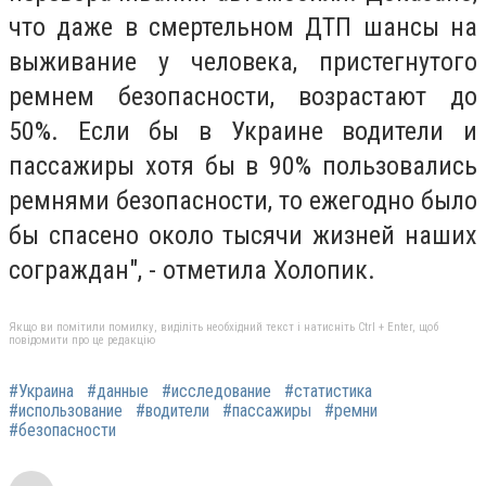
что даже в смертельном ДТП шансы на
выживание у человека, пристегнутого
ремнем безопасности, возрастают до
50%. Если бы в Украине водители и
пассажиры хотя бы в 90% пользовались
ремнями безопасности, то ежегодно было
бы спасено около тысячи жизней наших
сограждан", - отметила Холопик.
Якщо ви помітили помилку, виділіть необхідний текст і натисніть Ctrl + Enter, щоб
повідомити про це редакцію
#Украина
#данные
#исследование
#статистика
#использование
#водители
#пассажиры
#ремни
#безопасности