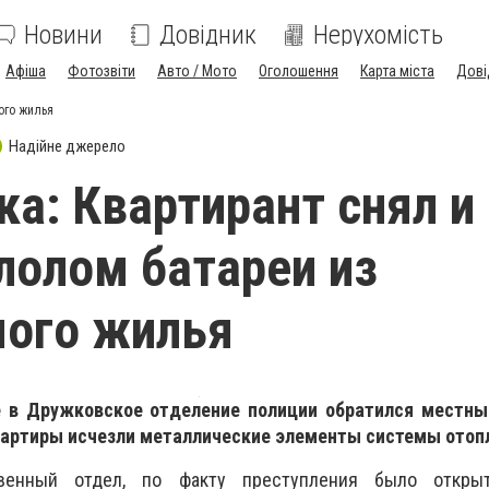
Новини
Довідник
Нерухомість
Афіша
Фотозвіти
Авто / Мото
Оголошення
Карта міста
Дові
ого жилья
Надійне джерело
а: Квартирант снял и
лолом батареи из
мого жилья
 в Дружковское отделение полиции обратился местны
квартиры исчезли металлические элементы системы отоп
венный отдел, по факту преступления было открыт