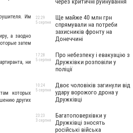
через критичні руйнування
рушителя. Им
Ще майже 40 млн грн
22:29
5 серпня
спрямували на потреби
захисників фронту на
ру, а заодно
Донеччині
которые затем
Про небезпеку і евакуацію з
17:28
5 серпня
Дружківки розповіли у
ртиранта, ни
поліції
Двоє чоловіків загинули від
10:24
5 серпня
удару ворожого дрона у
атам которых
Дружківці
ршению других
Багатоповерхівки у
23:23
3 серпня
Дружківці зносять
російські війська