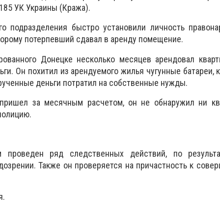
185 УК Украины (Кража).
го подразделения быстро установили личность правона
оторому потерпевший сдавал в аренду помещение.
рованного Донецке несколько месяцев арендовал кварти
ьги. Он похитил из арендуемого жилья чугунные батареи, 
рученные деньги потратил на собственные нужды.
пришел за месячным расчетом, он не обнаружил ни ква
 полицию.
 проведен ряд следственных действий, по результ
озрении. Также он проверяется на причастность к сове
я.