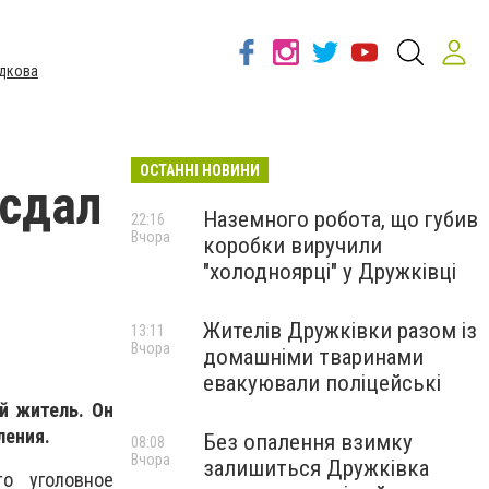
дкова
ОСТАННІ НОВИНИ
 сдал
Наземного робота, що губив
22:16
Вчора
коробки виручили
"холодноярці" у Дружківці
Жителів Дружківки разом із
13:11
Вчора
домашніми тваринами
евакуювали поліцейські
й житель. Он
ления.
Без опалення взимку
08:08
Вчора
залишиться Дружківка
о уголовное