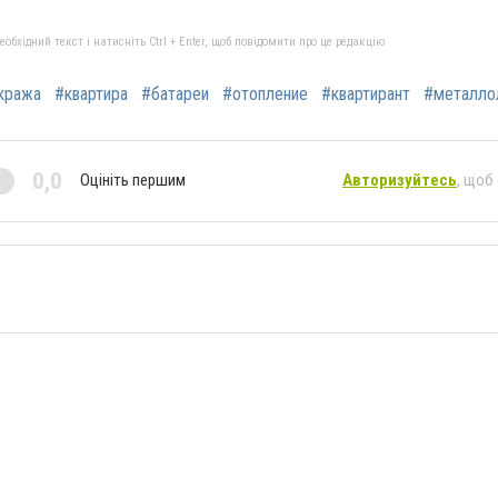
бхідний текст і натисніть Ctrl + Enter, щоб повідомити про це редакцію
кража
#квартира
#батареи
#отопление
#квартирант
#металло
0,0
Оцініть першим
Авторизуйтесь
, щоб