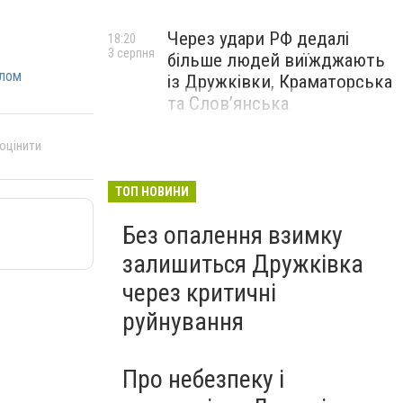
Через удари РФ дедалі
18:20
3 серпня
більше людей виїжджають
лом
із Дружківки, Краматорська
та Слов’янська
 оцінити
ТОП НОВИНИ
Без опалення взимку
залишиться Дружківка
через критичні
руйнування
Про небезпеку і