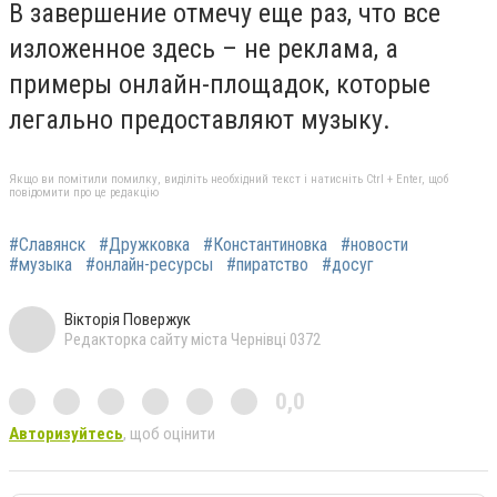
В завершение отмечу еще раз, что все
изложенное здесь – не реклама, а
примеры онлайн-площадок, которые
легально предоставляют музыку.
Якщо ви помітили помилку, виділіть необхідний текст і натисніть Ctrl + Enter, щоб
повідомити про це редакцію
#Славянск
#Дружковка
#Константиновка
#новости
#музыка
#онлайн-ресурсы
#пиратство
#досуг
Вікторія Повержук
Редакторка сайту міста Чернівці 0372
0,0
Авторизуйтесь
, щоб оцінити