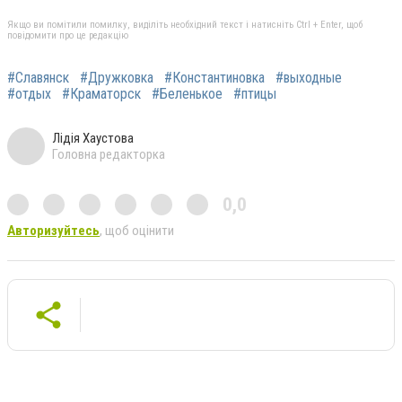
Якщо ви помітили помилку, виділіть необхідний текст і натисніть Ctrl + Enter, щоб
повідомити про це редакцію
#Славянск
#Дружковка
#Константиновка
#выходные
#отдых
#Краматорск
#Беленькое
#птицы
Лідія Хаустова
Головна редакторка
0,0
Авторизуйтесь
, щоб оцінити