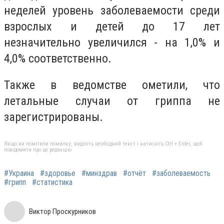
неделей уровень заболеваемости среди
взрослых и детей до 17 лет
незначительно увеличился - на 1,0% и
4,0% соответственно.
Также в ведомстве ометили, что
летальные случаи от гриппа не
зарегистрированы.
Якщо ви помітили помилку, виділіть необхідний текст і натисніть Ctrl + Enter, щоб
повідомити про це редакцію
#Украина
#здоровье
#минздрав
#отчёт
#заболеваемость
#грипп
#статистика
Виктор Проскурников