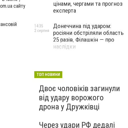
цінами, чергами та прогноз
com.ua сайту
експерта
нансовій
Донеччина під ударом:
14:35
2 серпня
росіяни обстріляли область
25 разів, Філашкін — про
наслідки
ТОП НОВИНИ
Двоє чоловіків загинули
від удару ворожого
дрона у Дружківці
Через удари РФ дедалі