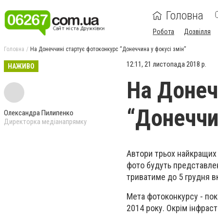
Головна
Робота
Дозвілля
Головна
На Донеччині стартує фотоконкурс “Донеччина у фокусі змін”
12:11, 21 листопада 2018 р.
НАЖИВО
На Донеч
“Донеччи
Олександра Пилипенко
Директорка медіанапрямку
Автори трьох найкращих 
фото будуть представлен
триватиме до 5 грудня в
Мета фотоконкурсу - пока
2014 року. Окрім інфраст