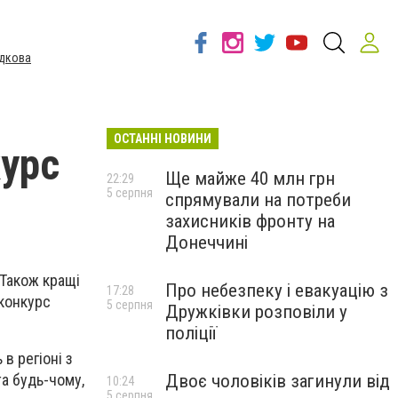
дкова
ОСТАННІ НОВИНИ
курс
Ще майже 40 млн грн
22:29
5 серпня
спрямували на потреби
захисників фронту на
Донеччині
 Також кращі
Про небезпеку і евакуацію з
17:28
 конкурс
5 серпня
Дружківки розповіли у
поліції
в регіоні з
Двоє чоловіків загинули від
та будь-чому,
10:24
5 серпня