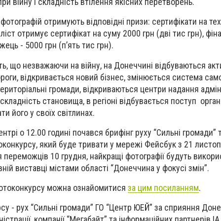
ри війну і складність втілення якісних перетворень.
фотографій отримують відповідні призи: сертифікати на тех
ліст отримує сертифікат на суму 2000 грн (дві тис грн), фіна
жець - 5000 грн (п’ять тис грн).
ь, що незважаючи на війну, на Донеччині відбуваються акти
ороги, відкривається новий бізнес, змінюється система са
ериторіальні громади, відкриваються центри надання адмі
 складність становища, в регіоні відбувається поступ орган
и його у своїх світлинах.
трі о 12.00 годині почався брифінг руху “Сильні громади” 
конкурсу, який буде тривати у мережі Фейсбук з 21 листоп
я переможців 10 грудня, найкращі фотографії будуть викори
ній виставці містами області “Донеччина у фокусі змін”.
фотоконкурсу можна ознайомитися
за цим посиланням
.
су - рух “Сильні громади” ГО “Центр ЮЕЙ” за сприяння Доне
істрації, компанії “Мегабайт” та інформаційних партнерів ІА