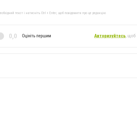
бхідний текст і натисніть Ctrl + Enter, щоб повідомити про це редакцію
0,0
Оцініть першим
Авторизуйтесь
, щоб