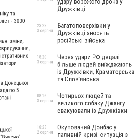
удару ворожого дрона у
Дружківці
ніку та
ліст - 3000
Багатоповерхівки у
23:23
3 серпня
Дружківці зносять
російські війська
вні зміни,
моврядування,
ністративних
Через удари РФ дедалі
18:20
3 серпня
ізатори
більше людей виїжджають
із Дружківки, Краматорська
та Слов’янська
та Донецької
ада по 5
Чотирьох людей та
08:16
стані
3 серпня
великого собаку Джангу
евакуювали із Дружківки
Окупований Донбас у
18:23
цької
2 серпня
паливній кризі: ситуація з
 “Вчасно”,