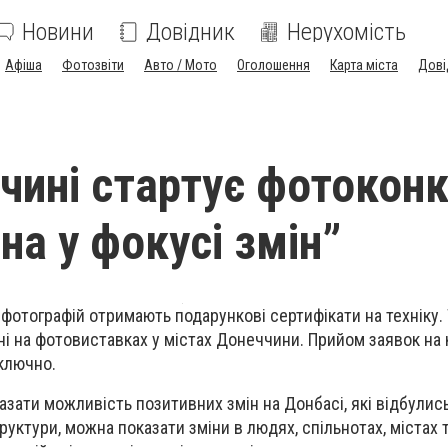
Новини
Довідник
Нерухомість
Афіша
Фотозвіти
Авто / Мото
Оголошення
Карта міста
Дові
чині стартує фотокон
на у фокусі змін”
фотографій отримають подарункові сертифікати на техніку.
і на фотовиставках у містах Донеччини. Прийом заявок на
ключно.
зати можливість позитивних змін на Донбасі, які відбулись 
руктури, можна показати зміни в людях, спільнотах, містах 