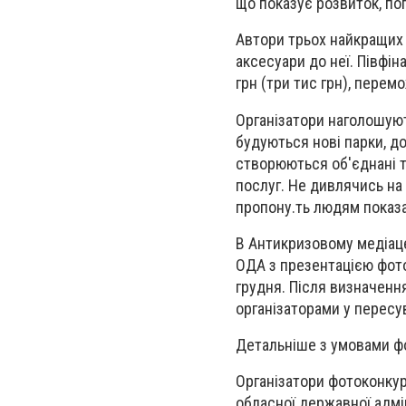
що показує розвиток, поп
Автори трьох найкращих 
аксесуари до неї. Півфіна
грн (три тис грн), перемо
Організатори наголошуют
будуються нові парки, д
створюються об'єднані т
послуг. Не дивлячись на
пропону.ть людям показат
В Антикризовому медіацен
ОДА з презентацією фото
грудня. Після визначенн
організаторами у пересув
Детальніше з умовами 
Організатори фотоконкур
обласної державної адмін