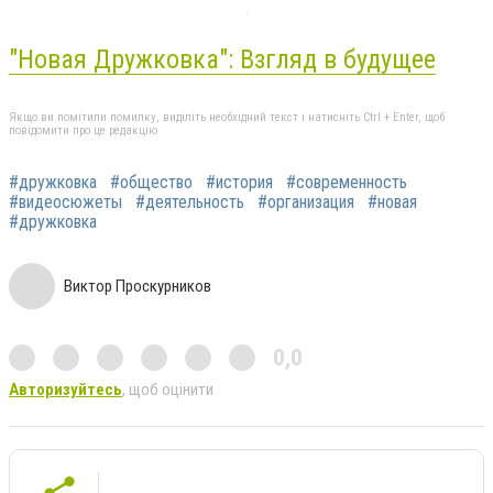
"Новая Дружковка": Взгляд в будущее
Якщо ви помітили помилку, виділіть необхідний текст і натисніть Ctrl + Enter, щоб
повідомити про це редакцію
#дружковка
#общество
#история
#современность
#видеосюжеты
#деятельность
#организация
#новая
#дружковка
Виктор Проскурников
0,0
Авторизуйтесь
, щоб оцінити