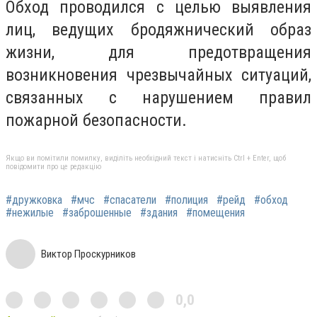
Обход проводился с целью выявления
лиц, ведущих бродяжнический образ
жизни, для предотвращения
возникновения чрезвычайных ситуаций,
связанных с нарушением правил
пожарной безопасности.
Якщо ви помітили помилку, виділіть необхідний текст і натисніть Ctrl + Enter, щоб
повідомити про це редакцію
#дружковка
#мчс
#спасатели
#полиция
#рейд
#обход
#нежилые
#заброшенные
#здания
#помещения
Виктор Проскурников
0,0