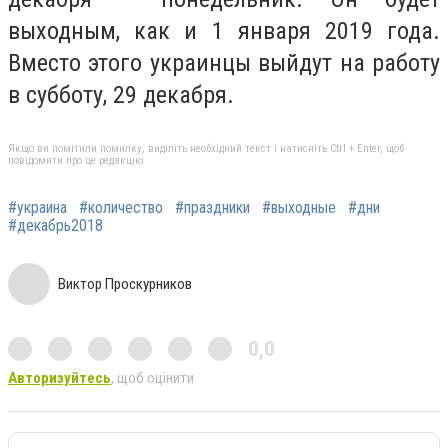
выходным, как и 1 января 2019 года.
Вместо этого украинцы выйдут на работу
в субботу, 29 декабря.
Якщо ви помітили помилку, виділіть необхідний текст і натисніть Ctrl + Enter, щоб
повідомити про це редакцію
#украина
#количество
#праздники
#выходные
#дни
#декабрь2018
Виктор Проскурников
0,0
Авторизуйтесь
, щоб оцінити