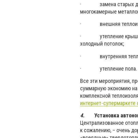
· замена старых дере
многокамерные металлоп
· внешняя теплоизоляц
· утепление крыши или
холодный потолок;
· внутренняя теплоиз
· утепление пола.
Все эти мероприятия, п
суммарную экономию на
комплексной теплоизоля
интернет-супермаркете 
4.
Установка автоно
Централизованное отопле
к сожалению, – очень до
«всеядные» твердотопли