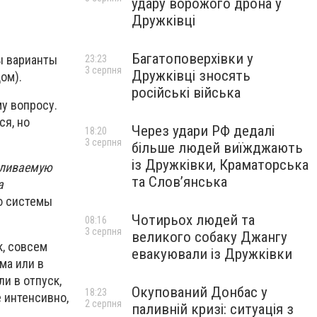
удару ворожого дрона у
Дружківці
Багатоповерхівки у
ы варианты
23:23
3 серпня
Дружківці зносять
ом).
російські війська
у вопросу.
ся, но
Через удари РФ дедалі
18:20
3 серпня
більше людей виїжджають
із Дружківки, Краматорська
пливаемую
та Слов’янська
а
ю системы
Чотирьох людей та
08:16
3 серпня
великого собаку Джангу
к, совсем
евакуювали із Дружківки
ма или в
ли в отпуск,
Окупований Донбас у
18:23
е интенсивно,
2 серпня
паливній кризі: ситуація з