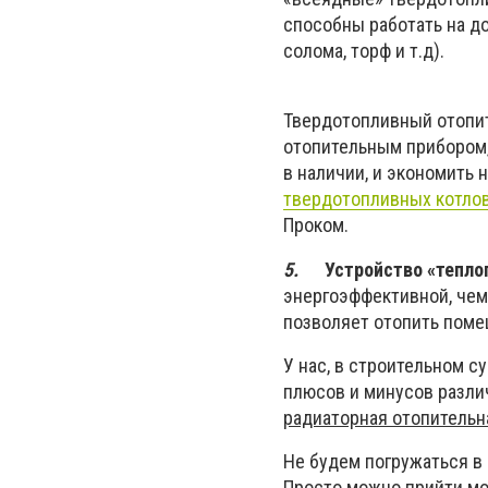
способны работать на д
солома, торф и т.д).
Твердотопливный отопит
отопительным прибором,
в наличии, и экономить 
твердотопливных котло
Проком.
5.
Устройство «теплог
энергоэффективной, чем
позволяет отопить поме
У нас, в строительном с
плюсов и минусов разли
радиаторная отопительна
Не будем погружаться в 
Просто можно прийти мо