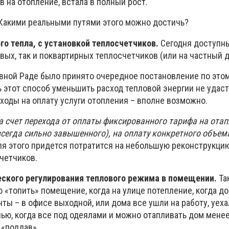
 на отопление, встала в полный рост.
Какими реальными путями этого можно достичь?
го тепла, с установкой теплосчетчиков.
Сегодня доступн
ых, так и поквартирных теплосчетчиков (или на частный д
вной Раде было принято очередное постановление по этом
 этот способ уменьшить расход тепловой энергии не удаст
ходы на оплату услуги отопления – вполне возможно.
а счет перехода от оплаты фиксированного тарифа на ота
всегда сильно завышенного), на оплату конкретного объем
я этого придется потратится на небольшую реконструкци
четчиков.
ского регулирования теплового режима в помещении.
Та
 «топить» помещение, когда на улице потепление, когда до
нты – в офисе выходной, или дома все ушли на работу, уеха
чью, когда все под одеялами и можно отапливать дом мене
 «поддав».