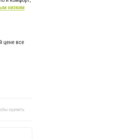
мым низким
й цене все
тобы оценить