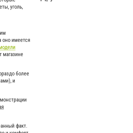
ты, уголь,
щим
а оно имеется
модели
т магазине
ораздо более
ами), и
демонстрации
ая
занный факт.
о и комфорт,