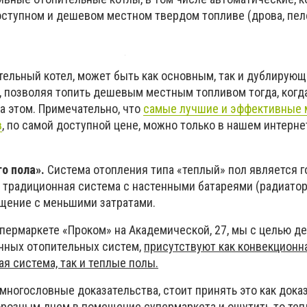
оступном и дешевом местном твердом топливе (дрова, пеле
ельный котел, может быть как основным, так и дублирую
 позволяя топить дешевым местным топливом тогда, когд
на этом. Примечательно, что
самые лучшие и эффективные 
в
, по самой доступной цене, можно только в нашем интерне
о пола».
Система отопления типа «теплый» пол является г
 традиционная система с настенными батареями (радиатор
щение с меньшими затратами.
упермаркете «Проком» на Академической, 27, мы с целью 
чных отопительных систем,
присутствуют как конвекционн
я система, так и теплые полы.
многословные доказательства, стоит принять это как дока
розным днем в помещение супермаркета и ощутить то тепл