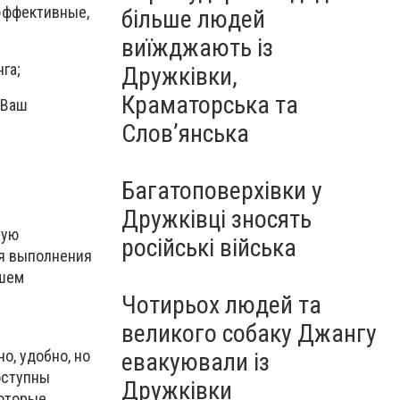
эффективные,
більше людей
виїжджають із
га;
Дружківки,
Краматорська та
 Ваш
Слов’янська
Багатоповерхівки у
Дружківці зносять
ную
російські війська
я выполнения
ашем
Чотирьох людей та
великого собаку Джангу
о, удобно, но
евакуювали із
оступны
Дружківки
которые