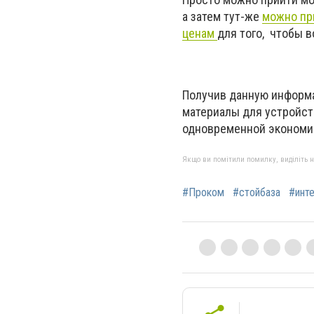
а затем тут-же
можно пр
ценам
для того, чтобы 
Получив данную информа
материалы для устройств
одновременной экономии
Якщо ви помітили помилку, виділіть нео
#Проком
#стойбаза
#инт