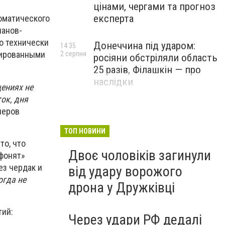
цінами, чергами та прогноз
експерта
оматического
панов-
до технически
Донеччина під ударом:
14:35
зированными
2 серпня
росіяни обстріляли область
25 разів, Філашкін — про
наслідки
ениях не
ок, дня
леров
ТОП НОВИНИ
 то, что
Двоє чоловіків загинули
ифонят»
ез чердак и
від удару ворожого
огда не
дрона у Дружківці
ий:
Через удари РФ дедалі