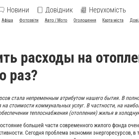
Новини
Довідник
Нерухомість
Афіша
Фотозвіти
Авто / Мото
Оголошення
Карта міста
Дові
ить расходы на отопле
о раз?
рсов стала непременным атрибутом нашего бытия. В полн
 на стоимости коммунальных услуг. В частности, на наибо
обеспечении теплоснабжения (отопления) жилья в холодную
 состояние большей части современного жилого фонда очен
тивности. Сегодня проблема экономии энергоресурсов, в 