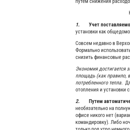
путем снижения расходов
1.
Учет поставляемо
установки как общедомов
Совсем недавно в Верхо
Формально использовать
снизить финансовые рас
Экономия достигается з
площадь (как правило, 
потребленного тепла.
Дл
отопления и установки с
2.
Путем автоматиче
необязательно на полную
офисе никого нет (вариа
командировку). Либо но
только под утро немного