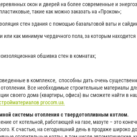
вянных окон и дверей на более современные и энерго
ластиковые, такие как можно заказать на «Проком»;
ия стен здания с помощью базальтовой ваты и сайдин
 как минимум чердачного пола, за которым находится
оляционная обшивка стен в комнатах;
роведенные в комплексе, способны дать очень существен
 отоплении. Все необходимые строительные материалы дл
ции своего дома (квартиры, офиса) вы сможете найти в н
стройматериалов procom.ua.
мной системы отопления с твердотопливным котлом.
ние от котельной, работающей на газе, мазуте – это конечн
рого. К счастью, на сегодняшний день в продаже широко д
вные отопительные котлы, в том числе автоматические, 