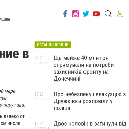
дкова
ОСТАННІ НОВИНИ
ние в
Ще майже 40 млн грн
22:29
5 серпня
спрямували на потреби
захисників фронту на
Донеччині
ой мере
Про небезпеку і евакуацію з
17:28
лее
5 серпня
Дружківки розповіли у
 пору года.
поліції
ь далеко от
Двоє чоловіків загинули від
том числе
10:24
5 серпня