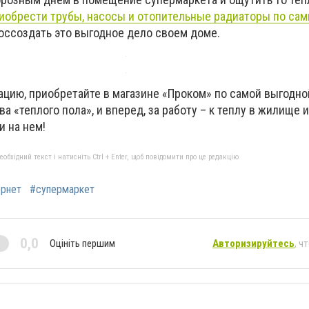
иобрести трубы, насосы и отопительные радиаторы по са
воссоздать это выгодное дело своем доме.
цию, приобретайте в магазине «Проком» по самой выгодно
а «теплого пола», и вперед, за работу – к теплу в жилище и
 на нем!
бхідний текст і натисніть Ctrl + Enter, щоб повідомити про це редакцію
ернет
#супермаркет
0,0
Оцініть першим
Авторизируйтесь
, ч