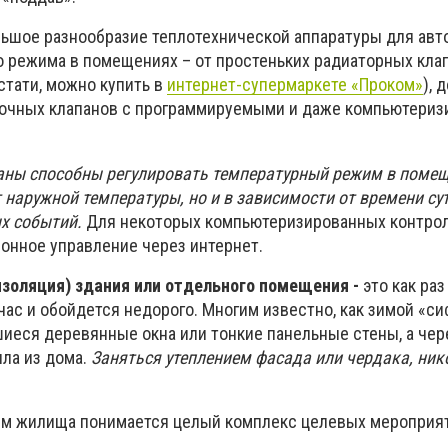
льшое разнообразие теплотехнической аппаратуры для авт
о режима в помещениях – от простеньких радиаторных кла
стати, можно купить в
интернет-супермаркете «Проком»
), 
очных клапанов с программируемыми и даже компьютери
ны способны регулировать температурный режим в помещ
 наружной температуры, но и в зависимости от времени сут
х событий.
Для некоторых компьютеризированных контро
онное управление через интернет.
изоляция) здания или отдельного помещения -
это как раз
ас и обойдется недорого. Многим известно, как зимой «с
иеся деревянные окна или тонкие панельные стены, а чер
пла из дома.
Заняться утеплением фасада или чердака, ник
ем жилища понимается целый комплекс целевых мероприят