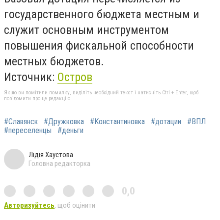
государственного бюджета местным и
служит основным инструментом
повышения фискальной способности
местных бюджетов.
Источник:
Остров
Якщо ви помітили помилку, виділіть необхідний текст і натисніть Ctrl + Enter, щоб
повідомити про це редакцію
#Славянск
#Дружковка
#Константиновка
#дотации
#ВПЛ
#переселенцы
#деньги
Лідія Хаустова
Головна редакторка
0,0
Авторизуйтесь
, щоб оцінити