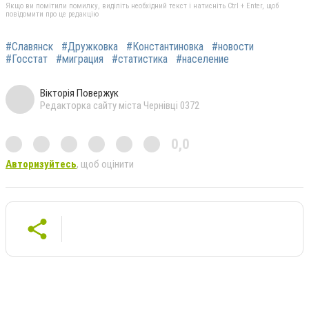
Якщо ви помітили помилку, виділіть необхідний текст і натисніть Ctrl + Enter, щоб
повідомити про це редакцію
#Славянск
#Дружковка
#Константиновка
#новости
#Госстат
#миграция
#статистика
#население
Вікторія Повержук
Редакторка сайту міста Чернівці 0372
0,0
Авторизуйтесь
, щоб оцінити