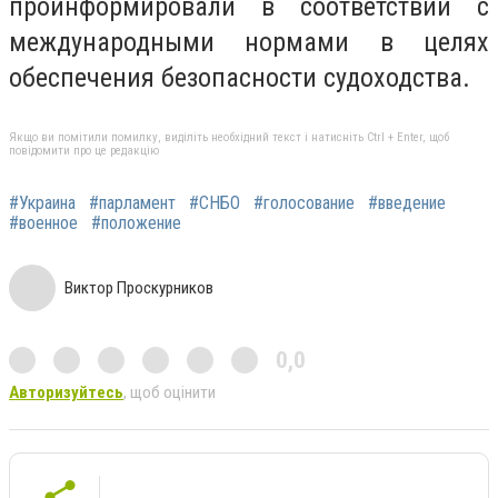
проинформировали в соответствии с
международными нормами в целях
обеспечения безопасности судоходства.
Якщо ви помітили помилку, виділіть необхідний текст і натисніть Ctrl + Enter, щоб
повідомити про це редакцію
#Украина
#парламент
#СНБО
#голосование
#введение
#военное
#положение
Виктор Проскурников
0,0
Авторизуйтесь
, щоб оцінити