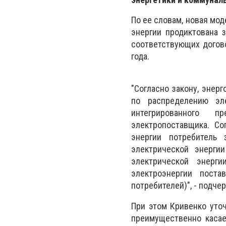
По ее словам, новая мо
энергии продиктована 
соответствующих догов
года.
"Согласно закону, эне
по распределению эле
интегрированного 
электропоставщика. Со
энергии потребитель 
электрической энерги
электрической энерг
электроэнергии пост
потребителей)", - подчер
При этом Кривенко уто
преимущественно касае