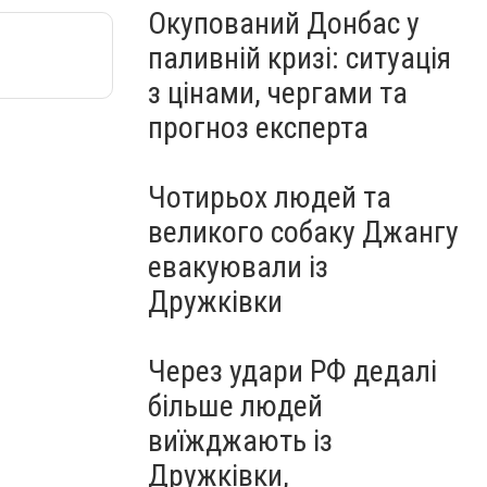
Окупований Донбас у
паливній кризі: ситуація
з цінами, чергами та
прогноз експерта
Чотирьох людей та
великого собаку Джангу
евакуювали із
Дружківки
Через удари РФ дедалі
більше людей
виїжджають із
Дружківки,