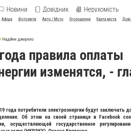
Новини
Довідник
Нерухомість
Афіша
Фотозвіти
Авто / Мото
Оголошення
Карта міста
Дові
Надійне джерело
 года правила оплаты
нергии изменятся, - гл
019 года потребители электроэнергии будут заключать д
деление. Об этом на своей странице в Facebook со
ии, осуществляющей государственное регулирован
ных услуг (НКРЭКУ), Оксана Кривенко.