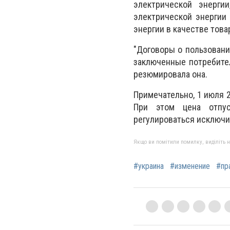
электрической энерги
электрической энергии
энергии в качестве това
"Договоры о пользовани
заключенные потребител
резюмировала она.
Примечательно, 1 июля 
При этом цена отпус
регулироваться исключ
Якщо ви помітили помилку, виділіть нео
#украина
#изменение
#пр