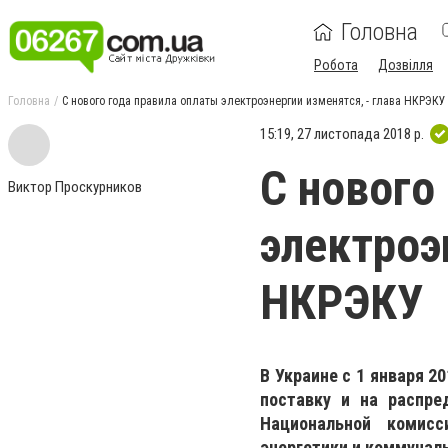
Головна
Робота
Дозвілля
Головна
С нового года правила оплаты электроэнергии изменятся, - глава НКРЭКУ
15:19, 27 листопада 2018 р.
С нового
Виктор Проскурников
электроэ
НКРЭКУ
В Украине с 1 января 2
поставку и на распре
Национальной комисс
энергетики и коммуналь