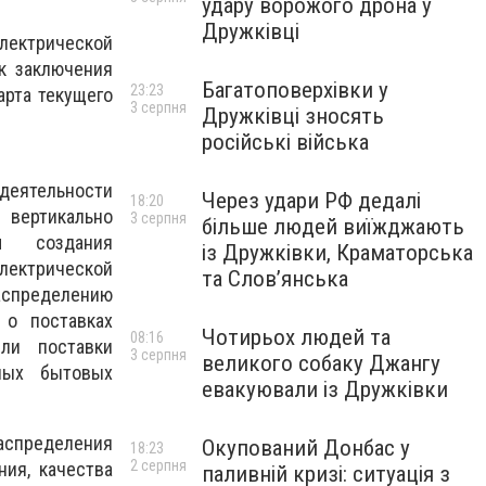
удару ворожого дрона у
Дружківці
электрической
ок заключения
Багатоповерхівки у
23:23
рта текущего
3 серпня
Дружківці зносять
російські війська
 деятельности
Через удари РФ дедалі
18:20
 вертикально
3 серпня
більше людей виїжджають
м создания
із Дружківки, Краматорська
лектрической
та Слов’янська
аспределению
 о поставках
Чотирьох людей та
08:16
ли поставки
3 серпня
великого собаку Джангу
лых бытовых
евакуювали із Дружківки
распределения
Окупований Донбас у
18:23
2 серпня
ия, качества
паливній кризі: ситуація з