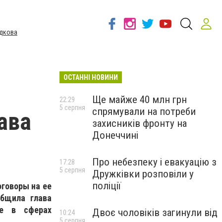
дкова
ОСТАННІ НОВИНИ
Ще майже 40 млн грн
22:29
5 серпня
спрямували на потреби
ава
захисників фронту на
Донеччині
Про небезпеку і евакуацію з
17:28
5 серпня
Дружківки розповіли у
поліції
оговоры на ее
общила глава
ие в сферах
Двоє чоловіків загинули від
10:24
5 серпня