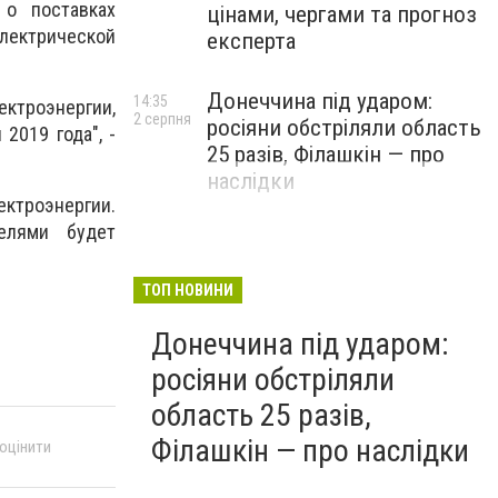
 о поставках
цінами, чергами та прогноз
лектрической
експерта
Донеччина під ударом:
14:35
ектроэнергии,
2 серпня
росіяни обстріляли область
2019 года", -
25 разів, Філашкін — про
наслідки
ектроэнергии.
елями будет
ТОП НОВИНИ
Донеччина під ударом:
росіяни обстріляли
область 25 разів,
Філашкін — про наслідки
 оцінити