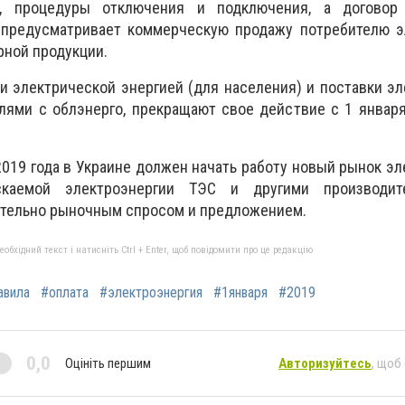
и, процедуры отключения и подключения, а договор
 предусматривает коммерческую продажу потребителю э
рной продукции.
и электрической энергией (для населения) и поставки эл
ями с облэнерго, прекращают свое действие с 1 января 
2019 года в Украине должен начать работу новый рынок эл
каемой электроэнергии ТЭС и другими производит
ительно рыночным спросом и предложением.
бхідний текст і натисніть Ctrl + Enter, щоб повідомити про це редакцію
авила
#оплата
#электроэнергия
#1января
#2019
0,0
Оцініть першим
Авторизуйтесь
, щоб