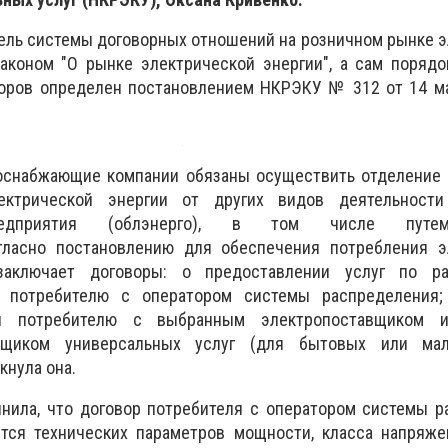
дель системы договорных отношений на розничном рынке 
законом "О рынке электрической энергии", а сам поряд
оров определен постановлением НКРЭКУ № 312 от 14 ма
ргоснабжающие компании обязаны осуществить отделение
ктрической энергии от других видов деятельности
предприятия (облэнерго), в том числе путе
гласно постановлению для обеспечения потребления э
заключает договоры: о предоставлении услуг по р
и потребителю с оператором системы распределения;
ии потребителю с выбранным электропоставщиком и
авщиком универсальных услуг (для бытовых или ма
кнула она.
чнила, что договор потребителя с оператором системы 
тся технических параметров мощности, класса напряжен