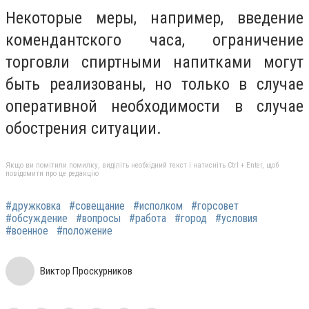
Некоторые меры, например, введение
комендантского часа, ограничение
торговли спиртными напитками могут
быть реализованы, но только в случае
оперативной необходимости в случае
обострения ситуации.
Якщо ви помітили помилку, виділіть необхідний текст і натисніть Ctrl + Enter, щоб
повідомити про це редакцію
#дружковка
#совещание
#исполком
#горсовет
#обсуждение
#вопросы
#работа
#город
#условия
#военное
#положение
Виктор Проскурников