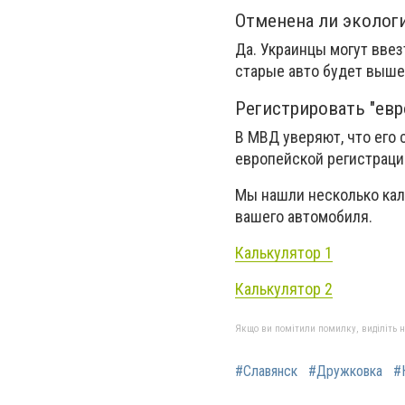
Отменена ли экологи
Да. Украинцы могут ввез
старые авто будет выше
Регистрировать "евр
В МВД уверяют, что его
европейской регистраци
Мы нашли несколько кал
вашего автомобиля.
Калькулятор 1
Калькулятор 2
Якщо ви помітили помилку, виділіть нео
#Славянск
#Дружковка
#