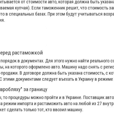
читывается от стоимости авто, которая должна быть указан
ваемая купчая). Если таможенник решит, что стоимость за
то в специальных базах. При этом будут учитываться возра
ия.
перед растаможкой
порядок в документах. Для этого нужно найти реального 
, на которого оформлено авто. Машину надо снять с реги
продажи. В договоре должна быть указана стоимость, с ко
С этими документами следует въехать в Украину в режиме
вробляху" за границу
ы, то процедуры можно пройти и в Украине. Поставщик авт
а режим импорта и растаможить авто на любой из 27 внут
ет сделать только тот, кто ввозил машину.