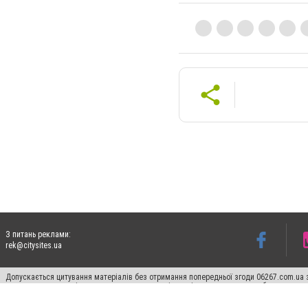
З питань реклами:
rek@citysites.ua
Допускається цитування матеріалів без отримання попередньої згоди 06267.com.ua з
пошукових систем гіперпосилання на цитовані статті не нижче другого абзацу в тек
Матеріали з плашками "Новини компаній", "Промо", "Партнерський матеріал", "Партнер