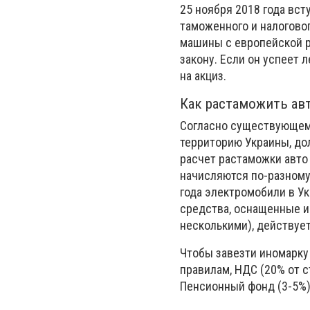
25 ноября 2018 года вст
таможенного и налогово
машины с европейской р
закону. Если он успеет 
на акциз.
Как растаможить авт
Согласно существующему
территорию Украины, до
расчет растаможки авто 
начисляются по-разному 
года электромобили в Ук
средства, оснащенные и
несколькими), действуе
Чтобы завезти иномарку 
правилам, НДС (20% от с
Пенсионный фонд (3-5%)