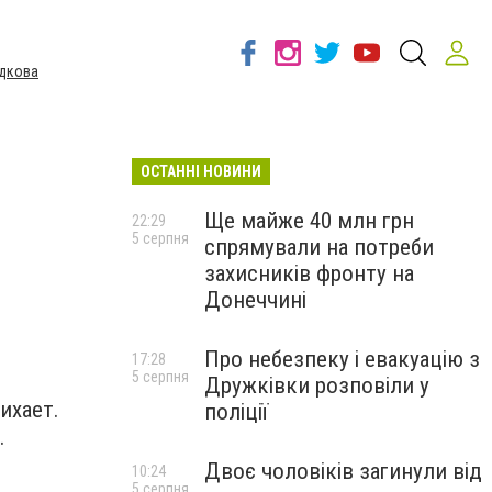
дкова
ОСТАННІ НОВИНИ
Ще майже 40 млн грн
22:29
5 серпня
спрямували на потреби
захисників фронту на
Донеччині
Про небезпеку і евакуацію з
17:28
5 серпня
Дружківки розповіли у
ихает.
поліції
.
Двоє чоловіків загинули від
10:24
5 серпня