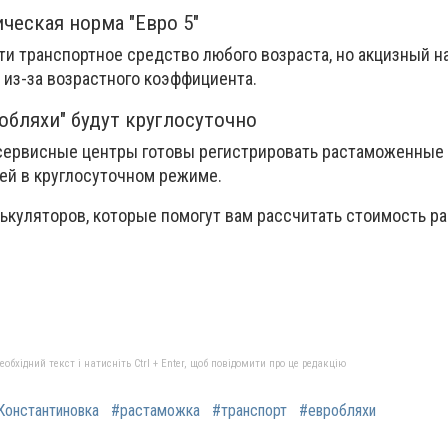
ческая норма "Евро 5"
ти транспортное средство любого возраста, но акцизный на
 из-за возрастного коэффициента.
обляхи" будут круглосуточно
 сервисные центры готовы регистрировать растаможенные 
ей в круглосуточном режиме.
ькуляторов, которые помогут вам рассчитать стоимость р
бхідний текст і натисніть Ctrl + Enter, щоб повідомити про це редакцію
Константиновка
#растаможка
#транспорт
#евробляхи