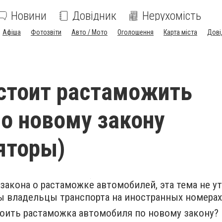
Новини
Довідник
Нерухомість
Афіша
Фотозвіти
Авто / Мото
Оголошення
Карта міста
Дові
стоит растаможить
о новому закону
яторы)
закона о растаможке автомобилей, эта тема не ут
 владельцы транспорта на иностранных номерах
тоить растаможка автомобиля по новому закону?