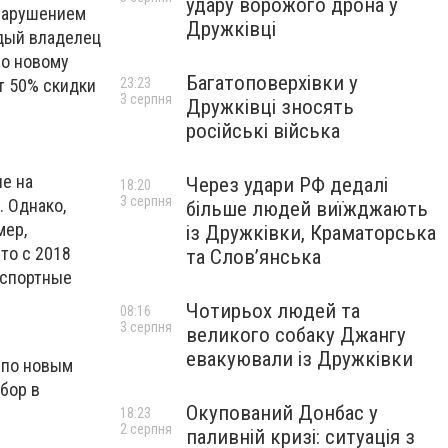
удару ворожого дрона у
 нарушением
Дружківці
ждый владелец
по новому
Багатоповерхівки у
ит 50% скидки
23:23
3 серпня
Дружківці зносять
російські війська
е на
Через удари РФ дедалі
18:20
3 серпня
 Однако,
більше людей виїжджають
мер,
із Дружківки, Краматорська
то с 2018
та Слов’янська
нспортные
Чотирьох людей та
08:16
3 серпня
великого собаку Джангу
евакуювали із Дружківки
 по новым
бор в
Окупований Донбас у
18:23
2 серпня
паливній кризі: ситуація з