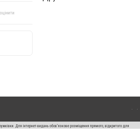
 оцінити
ружківки. Для інтернет-видань обов'язкове розміщення прямого, відкритого для
лама" публікуються на правах реклами.