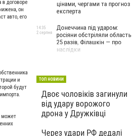
а в договоре
цінами, чергами та прогноз
нижена, он
експерта
ст авто, его
Донеччина під ударом:
14:35
2 серпня
росіяни обстріляли область
25 разів, Філашкін — про
наслідки
собственника
страции и
ТОП НОВИНИ
торой будут
Двоє чоловіків загинули
 импорта.
від удару ворожого
дрона у Дружківці
о может
ренних
Через удари РФ дедалі