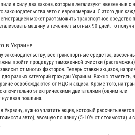
упили в силу два закона, которые легализуют ввезенные с
го законодательства авто с еврономерами. С этого дня ка
егистрацией может растаможить транспортное средство 
легализовать машину в течение льготных 90 дней, то получ
о в Украине
 законодательству, все транспортные средства, ввезенны
лжны пройти процедуру таможенной очистки (растаможки).
зависит от многих факторов. Теперь ставки акцизов, напри
для разных категорий граждан Украины. Важно отметить, ч
раине освобождаются от НДС и акциза. Кроме того, на тра
сключительно электрическими двигателями (одним или
т нулевая пошлина.
в Украину, нужно уплатить акциз, который рассчитывается
тоимости авто), ввозную пошлину (5-10% от стоимости) и с
.