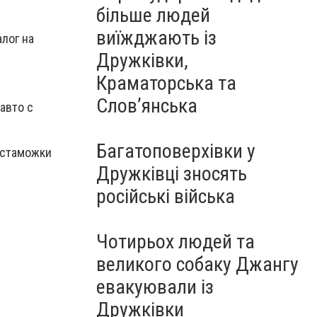
більше людей
виїжджають із
лог на
Дружківки,
Краматорська та
Слов’янська
авто с
Багатоповерхівки у
астаможки
Дружківці зносять
російські війська
Чотирьох людей та
великого собаку Джангу
евакуювали із
Дружківки