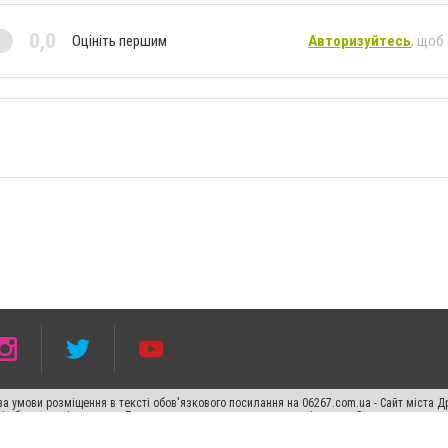
0,0
Оцініть першим
Авторизуйтесь
, щоб
а умови розміщення в тексті обов'язкового посилання на 06267.com.ua - Сайт міста Д
сті або в якості джерела. Порушення виняткових прав переслідується Законом.
ський спецпроєкт", "Політичні новини", "Пресреліз", "PR", "Офіційно", "Політична рек