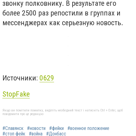
звонку полковнику. В результате его
более 2500 раз репостили в группах и
мессенджерах как серьезную новость.
Источники:
0629
StopFake
Якщо ви помітили помилку, виділіть необхідний текст і натисніть Ctrl + Enter, щоб
повідомити про це редакцію
#Славянск
#новости
#фейки
#военное положение
#стоп фейк
#война
#Донбасс