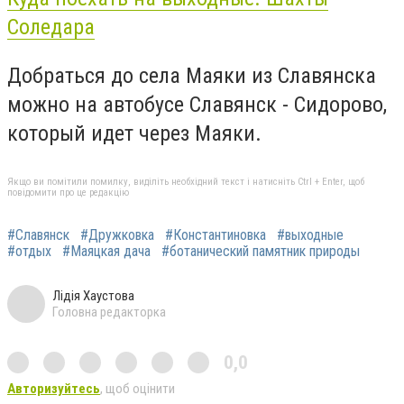
Соледара
Добраться до села Маяки из Славянска
можно на автобусе Славянск - Сидорово,
который идет через Маяки.
Якщо ви помітили помилку, виділіть необхідний текст і натисніть Ctrl + Enter, щоб
повідомити про це редакцію
#Славянск
#Дружковка
#Константиновка
#выходные
#отдых
#Маяцкая дача
#ботанический памятник природы
Лідія Хаустова
Головна редакторка
0,0
Авторизуйтесь
, щоб оцінити