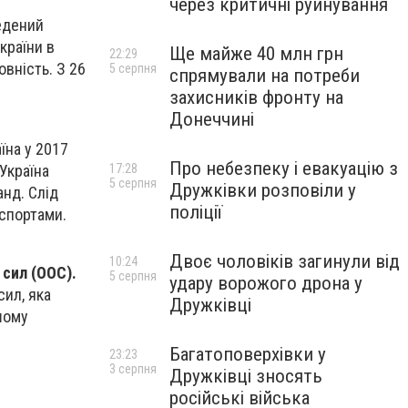
через критичні руйнування
ведений
країни в
Ще майже 40 млн грн
22:29
овність. З 26
5 серпня
спрямували на потреби
захисників фронту на
Донеччині
їна у 2017
Про небезпеку і евакуацію з
 Україна
17:28
5 серпня
Дружківки розповіли у
анд. Слід
поліції
аспортами.
Двоє чоловіків загинули від
10:24
 сил (ООС).
5 серпня
удару ворожого дрона у
сил, яка
Дружківці
шому
Багатоповерхівки у
23:23
3 серпня
Дружківці зносять
російські війська