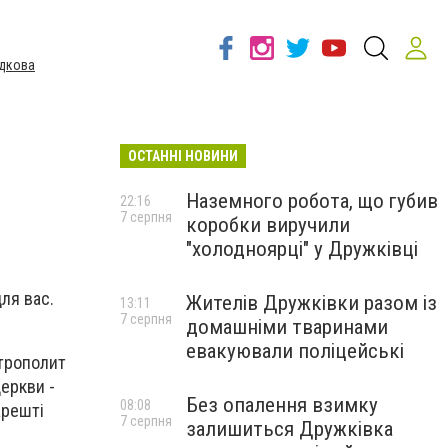
дкова
ОСТАННІ НОВИНИ
Наземного робота, що губив
22:16
7 серпня
коробки виручили
"холодноярці" у Дружківці
для вас.
Жителів Дружківки разом із
13:11
7 серпня
домашніми тваринами
евакуювали поліцейські
итрополит
церкви -
Без опалення взимку
08:08
арешті
7 серпня
залишиться Дружківка