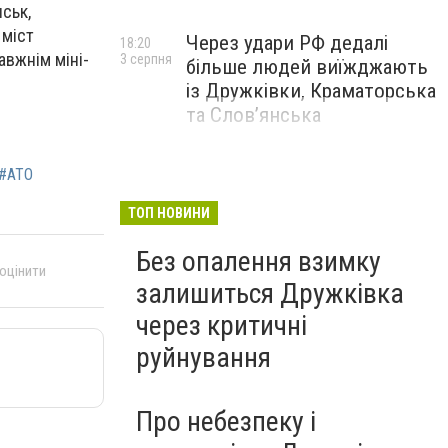
ськ,
 міст
Через удари РФ дедалі
18:20
авжнім міні-
3 серпня
більше людей виїжджають
із Дружківки, Краматорська
та Слов’янська
#АТО
ТОП НОВИНИ
Без опалення взимку
 оцінити
залишиться Дружківка
через критичні
руйнування
Про небезпеку і