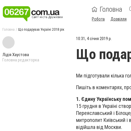
Головна
Робота
Дозвілля
Головна
Що подарував Україні 2018 рік
10:31, 4 січня 2019 р.
Що подар
Лідія Хаустова
Головна редакторка
Ми підготували кілька го
Пишіть в коментарях, про
1. Єдину Українську по
15 грудня в Україні ств
Переяславський і Білоцер
митрополит Київський і в
відійшла від Москви.