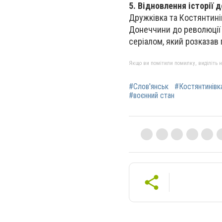
5. Відновлення історії
Дружківка та Костянтинів
Донеччини до революції 
серіалом, який розказав 
Якщо ви помітили помилку, виділіть нео
#Слов'янськ
#Костянтинівк
#воєнний стан