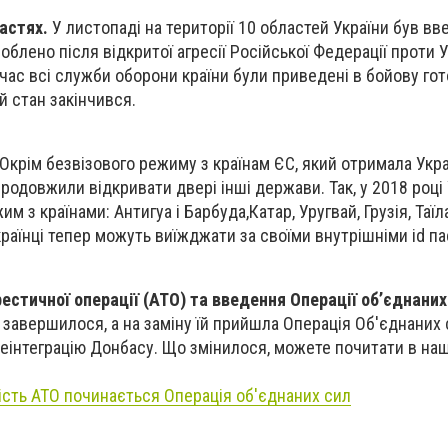
ластях.
У листопаді на території 10 областей України був в
облено після відкритої агресії Російської Федерації проти У
час всі служби оборони країни були приведені в бойову гот
й стан закінчився.
Окрім безвізового режиму з країнам ЄС, який отримала Укра
 продовжили відкривати двері інші держави. Так, у 2018 році
м з країнами: Антигуа і Барбуда,Катар, Уругвай, Грузія, Таїл
країнці тепер можуть виїжджати за своїми внутрішніми id п
естичної операції (АТО) та введення Операції об’єднаних
 завершилося, а на заміну їй прийшла Операція Об'єднаних 
реінтеграцію Донбасу. Що змінилося, можете почитати в на
мість АТО починається Операція об'єднаних сил