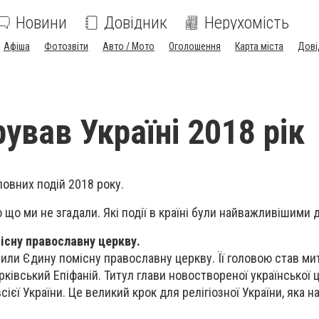
Новини
Довідник
Нерухомість
Афіша
Фотозвіти
Авто / Мото
Оголошення
Карта міста
Дові
ував Україні 2018 рік
ловних подій 2018 року.
 що ми не згадали. Які події в країні були найважливішими 
місну православну церкву.
орили Єдину помісну православну церкву. Її головою став м
ківський Епіфаній. Титул глави новоствореної української 
сієї України. Це великий крок для релігіозної України, яка н