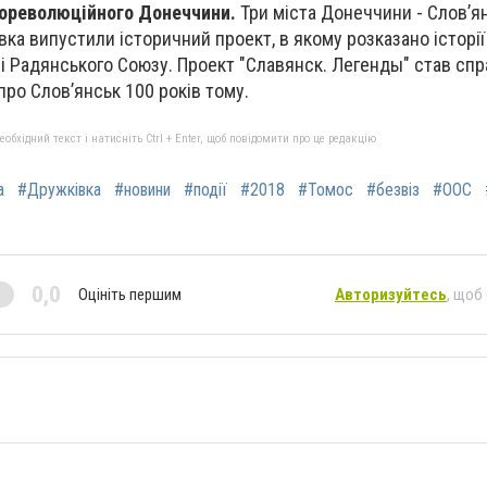
 дореволюційного Донеччини.
Три міста Донеччини - Слов’ян
ка випустили історичний проект, в якому розказано історії
і Радянського Союзу. Проект "Славянск. Легенды" став спр
про Слов’янськ 100 років тому.
бхідний текст і натисніть Ctrl + Enter, щоб повідомити про це редакцію
а
#Дружківка
#новини
#події
#2018
#Томос
#безвіз
#ООС
0,0
Оцініть першим
Авторизуйтесь
, щоб