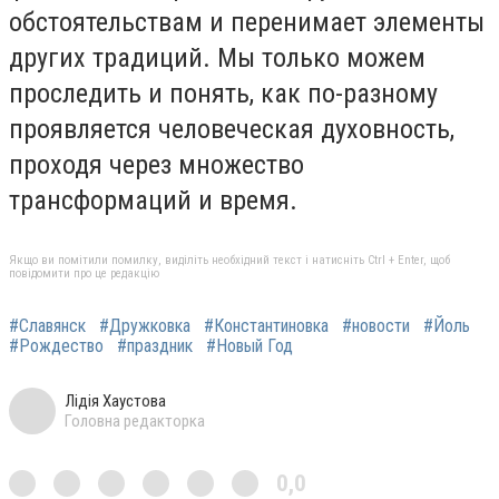
обстоятельствам и перенимает элементы
других традиций. Мы только можем
проследить и понять, как по-разному
проявляется человеческая духовность,
проходя через множество
трансформаций и время.
Якщо ви помітили помилку, виділіть необхідний текст і натисніть Ctrl + Enter, щоб
повідомити про це редакцію
#Славянск
#Дружковка
#Константиновка
#новости
#Йоль
#Рождество
#праздник
#Новый Год
Лідія Хаустова
Головна редакторка
0,0