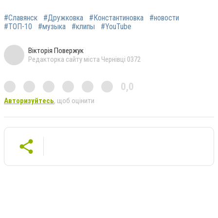
#Славянск
#Дружковка
#Константиновка
#новости
#ТОП-10
#музыка
#клипы
#YouTube
Вікторія Повержук
Редакторка сайту міста Чернівці 0372
0,0
Авторизуйтесь
, щоб оцінити