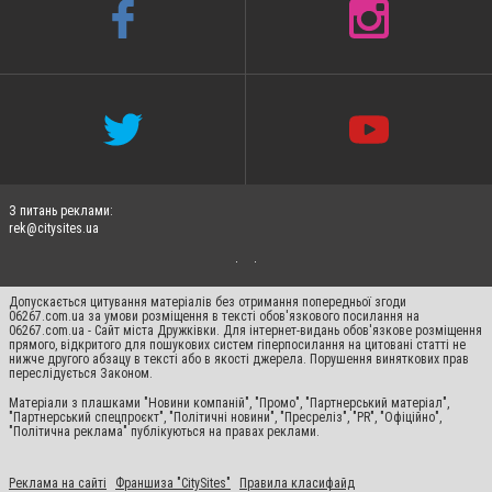
З питань реклами:
rek@citysites.ua
Допускається цитування матеріалів без отримання попередньої згоди
06267.com.ua за умови розміщення в тексті обов'язкового посилання на
06267.com.ua - Сайт міста Дружківки. Для інтернет-видань обов'язкове розміщення
прямого, відкритого для пошукових систем гіперпосилання на цитовані статті не
нижче другого абзацу в тексті або в якості джерела. Порушення виняткових прав
переслідується Законом.
Матеріали з плашками "Новини компаній", "Промо", "Партнерський матеріал",
"Партнерський спецпроєкт", "Політичні новини", "Пресреліз", "PR", "Офіційно",
"Політична реклама" публікуються на правах реклами.
Реклама на сайті
Франшиза "CitySites"
Правила класифайд