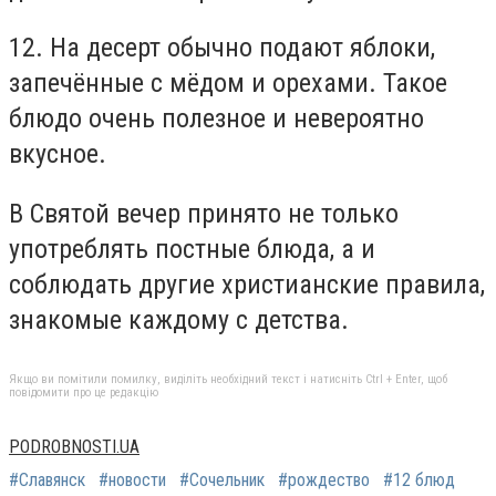
12. На десерт обычно подают яблоки,
запечённые с мёдом и орехами. Такое
блюдо очень полезное и невероятно
вкусное.
В Святой вечер принято не только
употреблять постные блюда, а и
соблюдать другие христианские правила,
знакомые каждому с детства.
Якщо ви помітили помилку, виділіть необхідний текст і натисніть Ctrl + Enter, щоб
повідомити про це редакцію
PODROBNOSTI.UA
#Славянск
#новости
#Сочельник
#рождество
#12 блюд