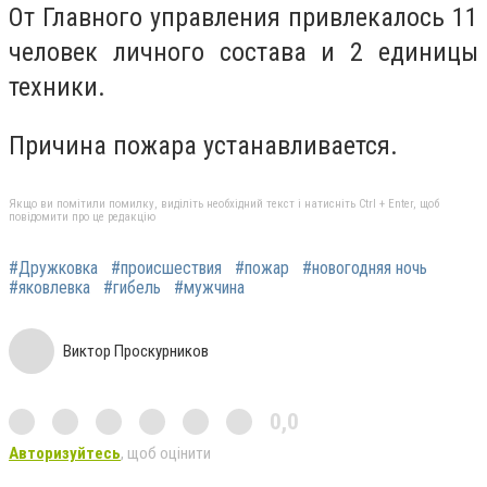
От Главного управления привлекалось 11
человек личного состава и 2 единицы
техники.
Причина пожара устанавливается.
Якщо ви помітили помилку, виділіть необхідний текст і натисніть Ctrl + Enter, щоб
повідомити про це редакцію
#Дружковка
#происшествия
#пожар
#новогодняя ночь
#яковлевка
#гибель
#мужчина
Виктор Проскурников
0,0
Авторизуйтесь
, щоб оцінити