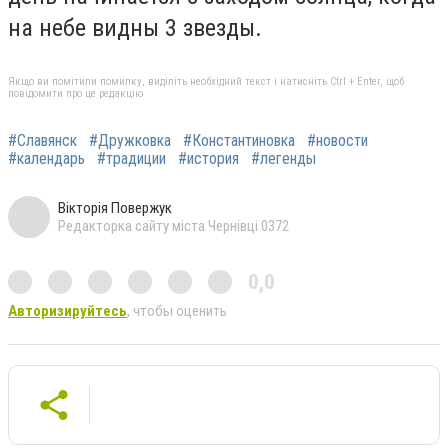
на небе видны 3 звезды.
Якщо ви помітили помилку, виділіть необхідний текст і натисніть Ctrl + Enter, щоб
повідомити про це редакцію
#Славянск
#Дружковка
#Константиновка
#новости
#календарь
#традиции
#история
#легенды
Вікторія Повержук
Редакторка сайту міста Чернівці 0372
0,0
Авторизируйтесь
, чтобы оценить