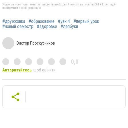
Якщо ви помітили помилку, виділіть необхідний текст і натисніть Ctrl + Enter, щоб
повідомити про це редакцію
#дружковка
#образование
#увк 4
#первый урок
#новый семестр
#здоровье
#лепбуки
Виктор Проскурников
0,0
Авторизуйтесь
, щоб оцінити