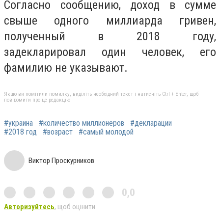
Согласно сообщению, доход в сумме
свыше одного миллиарда гривен,
полученный в 2018 году,
задекларировал один человек, его
фамилию не указывают.
Якщо ви помітили помилку, виділіть необхідний текст і натисніть Ctrl + Enter, щоб
повідомити про це редакцію
#украина
#количество миллионеров
#декларации
#2018 год
#возраст
#самый молодой
Виктор Проскурников
0,0
Авторизуйтесь
, щоб оцінити