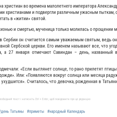
на христиан во времена малолетнего императора Александр
ими христианами и подвергли различным ужасным пыткам, 
тать в «житии» святой.
жизнью и смертью, мученица только молилась о прощении м
 в Сербии он считается самым уважаемым святым, ведь он
вной Сербской церкви. Его именем называют все, что угод
а, а 27 января отмечают Савиндан – день, названный в
одмечали: «Если выглянет солнце, то рано прилетят птицы 
дожди». Или: «Появляются вокруг солнца или месяца радуж
ухудшится». Считалось, что девочка, рожденная в Татьяни
бхідний текст і натисніть Ctrl + Enter, щоб повідомити про це редакцію
#день Татьяны
#приметы
#народный Календарь