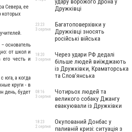
удару ворожого дрона у
а Севера, ее
Дружківці
о которых
Багатоповерхівки у
23:23
3 серпня
Дружківці зносять
учителей.
російські війська
 – основатель
но: от школ и
Через удари РФ дедалі
18:20
 его честь и
3 серпня
більше людей виїжджають
із Дружківки, Краматорська
та Слов’янська
с юга, а когда
ные круги - в
Чотирьох людей та
н день, будет
08:16
3 серпня
великого собаку Джангу
евакуювали із Дружківки
Окупований Донбас у
18:23
2 серпня
паливній кризі: ситуація з