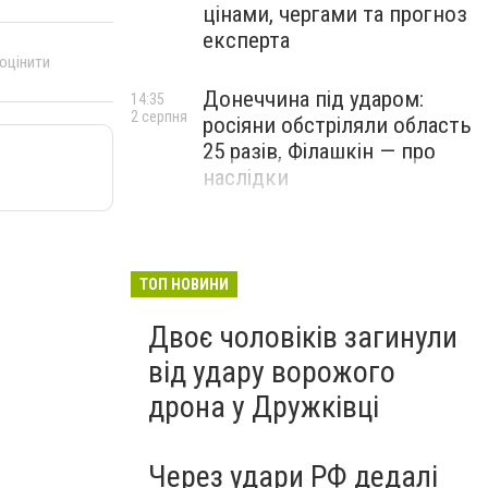
цінами, чергами та прогноз
експерта
 оцінити
Донеччина під ударом:
14:35
2 серпня
росіяни обстріляли область
25 разів, Філашкін — про
наслідки
ТОП НОВИНИ
Двоє чоловіків загинули
від удару ворожого
дрона у Дружківці
Через удари РФ дедалі