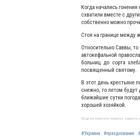
Когда начались гонения 
схватили вместе с друг
собственно можно прочи
Стоя на границе между 
Относительно Саввы, то
автокефальной правосла
больниц до сорта хлеб
посвященный святому.
В этот день крестьяне п
снежно, то летом будут 
ближайшие сутки погода 
хорошей хозяйкой.
Якщо ви помітили помилку, виділіть нео
#Украина
#празднование