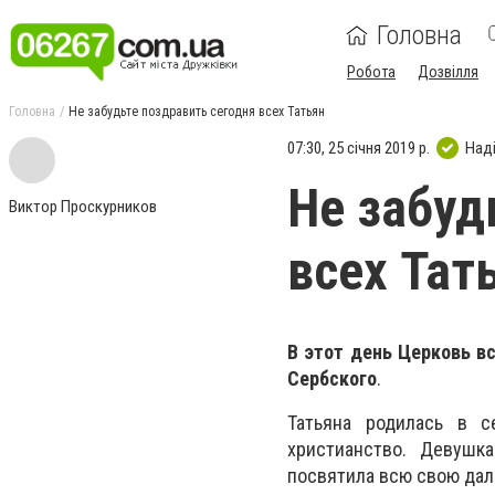
Головна
Робота
Дозвілля
Головна
Не забудьте поздравить сегодня всех Татьян
07:30, 25 січня 2019 р.
Над
Не забуд
Виктор Проскурников
всех Тат
В этот день Церковь в
Сербского
.
Татьяна родилась в с
христианство. Девушк
посвятила всю свою дал