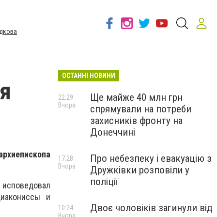
дкова
ОСТАННІ НОВИНИ
ня
Ще майже 40 млн грн
22:29
Вчора
спрямували на потреби
захисників фронту на
Донеччині
 архиепископа
Про небезпеку і евакуацію з
17:28
Вчора
Дружківки розповіли у
поліції
 исповедовал
диакониссы и
Двоє чоловіків загинули від
10:24
Вчора