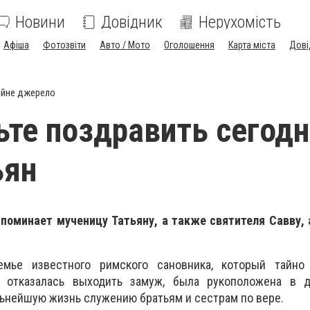
Новини
Довідник
Нерухомість
Афіша
Фотозвіти
Авто / Мото
Оголошення
Карта міста
Дові
ійне джерело
ьте поздравить сегод
ьян
споминает мученицу Татьяну, а также святителя Савву,
емье известного римского сановника, который тайно
а отказалась выходить замуж, была рукоположена в 
ьнейшую жизнь служению братьям и сестрам по вере.