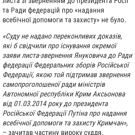
листа зі зверненням до президента Росії
та Ради федерацій про «надання
всебічної допомоги та захисту» не було.
«Суду не надано переконливих доказів,
які б свідчили про існування окремої
заяви листа-звернення Януковича до Ради
федерації Федеральних зборів Російської
Федерації, якою той підтримав звернення
самопроголошеної ради міністрів
Автономної республіки Крим Аксьонова
від 01.03.2014 року до президента
Російської Федерації Путіна про надання
всебічної допомоги та захисту Кримчан»,
– зачитав частину вироку суддя.