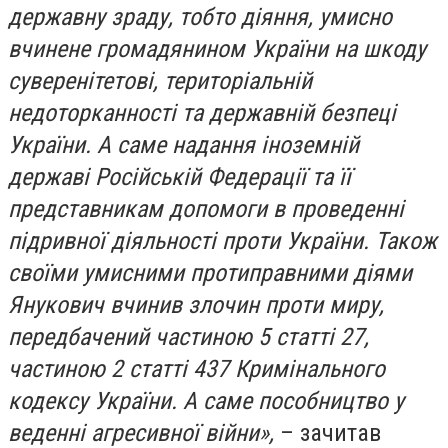
державну зраду, тобто діяння, умисно
вчинене громадянином України на шкоду
суверенітетові, територіальній
недоторканності та державній безпеці
України. А саме надання іноземній
державі Російській Федерації та її
представникам допомоги в проведенні
підривної діяльності проти України. Також
своїми умисними протиправними діями
Янукович вчинив злочин проти миру,
передбачений частиною 5 статті 27,
частиною 2 статті 437 Кримінального
кодексу України. А саме пособництво у
веденні агресивної війни»,
– зачитав