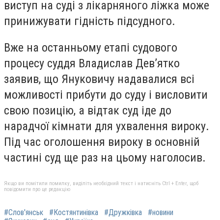
виступ на суді з лікарняного ліжка може
принижувати гідність підсудного.
Вже на останньому етапі судового
процесу суддя Владислав Дев’ятко
заявив, що Януковичу надавалися всі
можливості прибути до суду і висловити
свою позицію, а відтак суд іде до
нарадчої кімнати для ухвалення вироку.
Під час оголошення вироку в основній
частині суд ще раз на цьому наголосив.
Якщо ви помітили помилку, виділіть необхідний текст і натисніть Ctrl + Enter, щоб
повідомити про це редакцію
#Слов'янськ
#Костянтинівка
#Дружківка
#новини