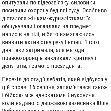
опитували по відеозв’язку, силовики
посилили охорону будівлі суду. Особливо
дісталося жінкам-журналісткам: їх
обшукували і оглядали на предмет
написів на тілі, нібито намагаючись
виявити активістку руху Femen. Її того
дня таки затримали, але методи
правоохоронців викликали критику і
депутатів, і самого президента.
Перехід до стадії дебатів, який відбувся у
цій справі 16 серпня, запам’ятався також
і бійкою між адвокатами Януковича,
коли наданого державою захисника Юрія
Рябовола колеги намагалися не